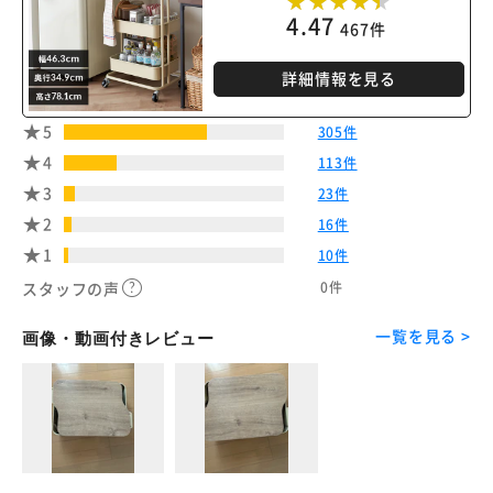
4.47
467件
※ご確認ください
詳細情報を見る
カートに入れる
購入手続きへ
5
305件
4
113件
3
23件
2
16件
1
10件
0件
スタッフの声
一覧を見る >
画像・動画付きレビュー