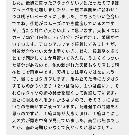
した。最初に買ったブラックがいい色だったのでほぼ
ブラックを追加しましたが、部屋の雰囲気に合わせ１
つは明るいベージュにしました。こちらもいい色合い
ですね。移動がスムーズにでき重宝しているのです
が、当たり外れが大きいように思います。天板４つは
カーブ部分（内側に凹む部分）が剥がれて、隙間が空
いています。アロンアルファで接着してみましたが、
材質が合わないのか上手くいきません。接着剤を塗り
ヒモで固定して１か月置いてみたら、うまくくっつい
た部分があるので、他の剥がれた天板もやり直して現
在ヒモで固定中です。天板１つは平らではないよう
で、置くとガタガタします。組み立てた時にガタガタ
するものが３つあり（２つは軽め、１つは酷い）、そ
れらはタイヤの締め具合を緩くして調整しています。
重さに耐えられるかわからないので、その３つには重
いものを乗せずに使っています。配送途中の問題だと
思うのですが、１箱は角が大きく潰れ、１箱はこぶし
大の穴が開き中身が見えていました。商品は無事でし
たが、雨の時期じゃなくて良かったと思いました。