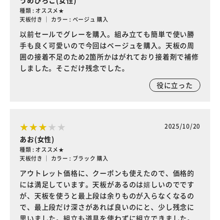
うめぴろこ(女性)
種類 : オススメ★
天板付き ｜ カラー : ベージュ 購入
以前セールでグレーを購入。組み立ても簡単で使い勝
手も良く可愛いので今回はベージュを購入。天板の周
囲の接着不足のため2箇所かはがれており接着剤で補修
しました。そこだけ残念でした。
役に立った
2025/10/20
あお(女性)
種類 : オススメ★
天板付き ｜ カラー : ブラック 購入
アウトレット価格に、クーポンも使えたので、価格的
には満足しています。天板があるのは嬉しいのでです
が、天板を使うと最上段は余りものが入らなくなるの
で、最上段だけ深さがあれば良いのにと、少し残念に
思いました。組立も道具を使わずに組立できました。