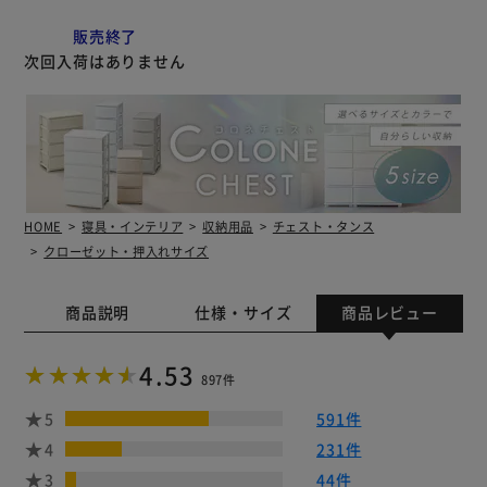
販売終了
次回入荷はありません
HOME
寝具・インテリア
収納用品
チェスト・タンス
クローゼット・押入れサイズ
商品説明
仕様・サイズ
商品レビュー
4.53
897件
5
591件
4
231件
3
44件