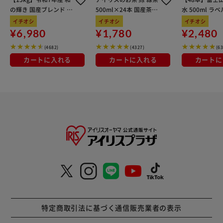
の輝き 国産ブレンド 5
500ml×24本 国産茶葉
水 500ml ラ
kg×3袋
100％使用
イチオシ
イチオシ
イチオシ
¥6,980
¥1,780
¥2,480
(4682)
(4327)
(6
カートに入れる
カートに入れる
カートに
特定商取引法に基づく通信販売業者の表示