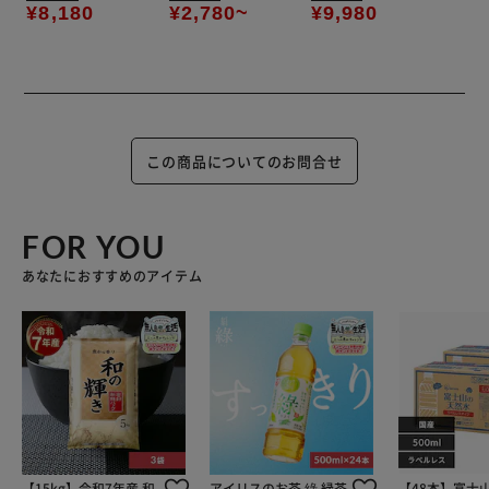
¥8,180
¥2,780~
¥9,980
この商品についてのお問合せ
FOR YOU
あなたにおすすめのアイテム
【15kg】令和7年産 和
アイリスのお茶 綠 緑茶
【48本】富士