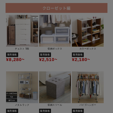
クローゼット編
チェスト 5段
収納ボックス
カラーボックス
販売価格
販売価格
販売価格
¥8,280~
¥2,510~
¥2,180~
メタルラック
収納スツール
パイプハンガー
販売価格
販売価格
販売価格