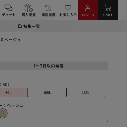
チャット
購入履歴
閲覧履歴
お気に入り
LOG IN
CART
特集一覧
40 ベージュ
1～3日以内発送
：
60L
60L
105L
135L
ー：
ベージュ