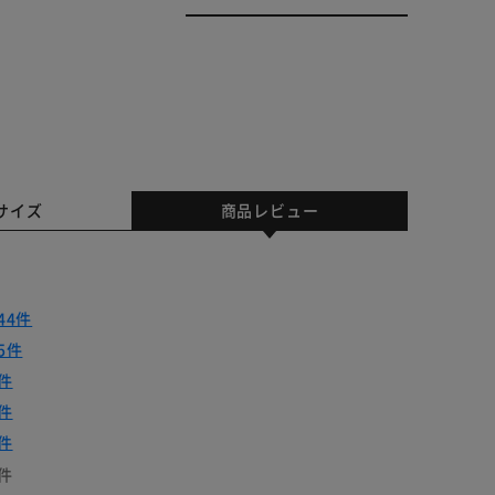
サイズ
商品レビュー
44件
5件
件
件
件
件