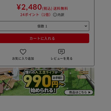
¥2,480
(税込)
送料無料
24ポイント
（1倍）
info
内訳
カートに入れる
お気に入り追加
レビューを見る