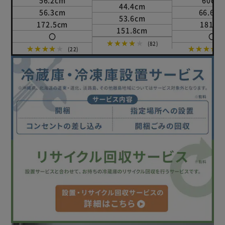
56.2cm
60cm
44.4cm
56.3cm
66.6c
53.6cm
172.5cm
181cm
151.8cm
〇
〇
★★★★★
(82)
★★★★★
★★★★
(22)