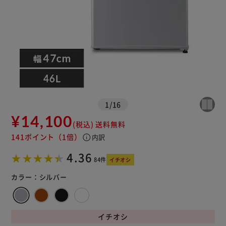
※ご確認ください
カートに入れる
購入手続きへ
1
/
16
¥14,100
(税込)
送料無料
141ポイント
（1倍）
info
内訳
4.36
84件
イチオシ
カラー：
シルバー
イチオシ