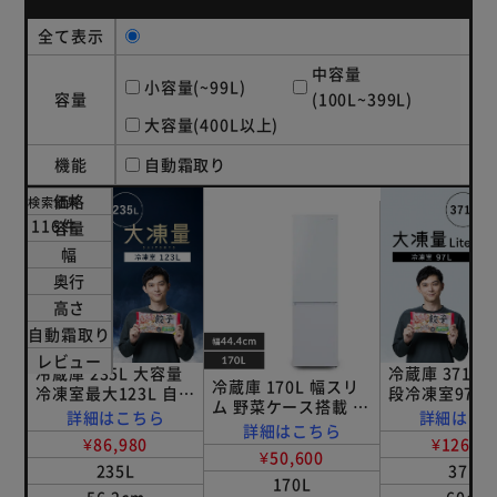
全て表示
中容量
小容量(~99L)
容量
(100L~399L)
大容量(400L以上)
機能
自動霜取り
価格
検索結果
116件
容量
幅
奥行
高さ
自動霜取り
レビュー
冷蔵庫 235L 大容量
冷蔵庫 371L 
冷蔵庫 170L 幅スリ
冷凍室最大123L 自動
段冷凍室97L 
ム 野菜ケース搭載 一
霜取り 冷凍/冷蔵切り
取り 家庭用 幅
詳細はこちら
詳細はこ
人暮らし 家庭用 2ド
詳細はこちら
替えセレクトルーム
IRSN-37A-W
¥86,980
¥126,80
ア IRSD-17A-W ホワ
搭載 幅56.2cm
ト
¥50,600
イト
235L
371L
IRSN-HF24A-W ホワ
170L
イト