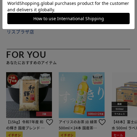
編んだりせずに、そのままシート状にした「織らない布」の
ことです。 通気性が良くホコリを通しにくい生地のため、
衣類や寝具の収納に適しています。
販売元(特定商取引法に基づく表記)：
アストロショップ アイ
リスプラザ店
FOR YOU
あなたにおすすめのアイテム
【15kg】令和7年産 和
アイリスのお茶 綠 緑茶
【48本】富士
の輝き 国産ブレンド 5
500ml×24本 国産茶葉
水 500ml ラ
kg×3袋
100％使用
イチオシ
イチオシ
セール