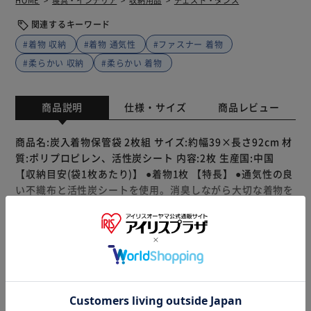
HOME
寝具・インテリア
収納用品
チェスト・タンス
関連するキーワード
#着物 収納
#着物 通気性
#ファスナー 着物
#柔らかい 収納
#柔らかい 着物
商品説明
仕様・サイズ
商品レビュー
商品名:炭入着物保管袋 2枚組 サイズ:約幅39×長さ92cm 材
質:ポリプロピレン、活性炭シート 内容:2枚 生産国:中国
【収納目安(袋1枚あたり)】 ●着物1枚 【特長】 ●通気性の良
い不織布と活性炭シートを使用。消臭しながら大切な着物を
湿気やホコリから守る。 ●たとう紙より軽くて柔らかいので
扱いやすい。大きく開く三方ファスナー式で出し入れがしや
すい。 ●中身が見える小窓付き。ファスナー開閉時の噛み込
みを防止するベラ付き。 ●2枚組で、大切な着物の保管の際
もっと見る
に便利に使える。かさばらずにすっきり収納。 【ご注意】 ●
※製品は予告なく仕様を変更する場合がございます。あらか
洗濯はできません。 ●消臭効果は開封後約1年です。 【不織
じめご了承ください。
布とは】 不織布(ふしょくふ)とは、繊維を糸にして織ったり