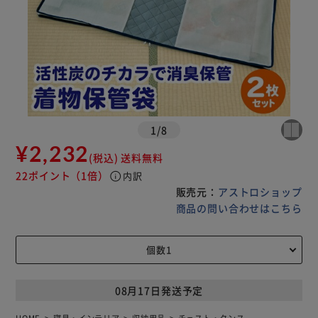
1
/
8
¥2,232
(税込)
送料無料
22ポイント
（1倍）
info
内訳
販売元：
アストロショップ
商品の問い合わせはこちら
08月17日発送予定