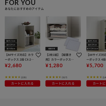
FOR YOU
あなたにおすすめのアイテム
【A4サイズ対応】カラ
【2枚1組】【縦置き
【A4サイズ対
ーボックス 2段 CX-2F
用】カラーボックス用
ーボックス 4段 CX-4
オフホワイト
レールボード CXR-38
オフホワイト(
¥2,680
¥1,280
¥5,700
ホワイト
(235)
(517)
(14
カートに入れる
カートに入れる
カートに