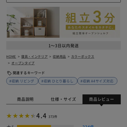
1～3日以内発送
HOME
寝具・インテリア
収納用品
カラーボックス
オープンタイプ
関連するキーワード
#収納 リビング
#収納 ひとり暮らし
#収納 A4サイズ対応
商品説明
仕様・サイズ
商品レビュー
4.4
373件
5
224件