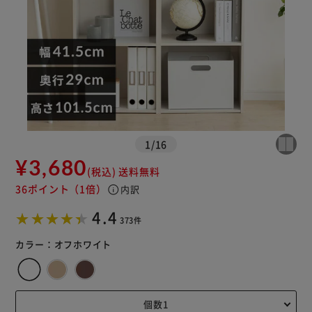
1
/
16
※ご確認ください
¥3,680
(税込)
送料無料
カートに入れる
購入手続きへ
36ポイント
（1倍）
info
内訳
4.4
373件
カラー：
オフホワイト