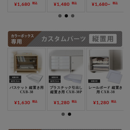
¥1,680
¥1,480
¥1,680~
税込
税込
税込
用
バスケット 縦置き用
プラスチック引出し
レールボード 縦置き
CXB-38
縦置き用 CXH-38P
用 CXR-38
¥1,630
¥1,280
¥1,280
税込
税込
税込