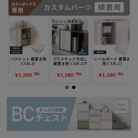
用
バスケット 横置き用
プラスチック引出し
レールボード 横置き
CXB-27
横置き用 CXH-27P
用 CXR-27
¥1,300
¥1,280
¥1,280
税込
税込
税込