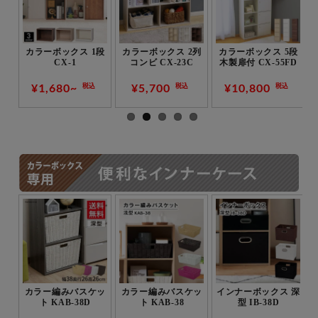
2段
カラーボックス 1段
カラーボックス 2列
カラーボックス 5段
CX-1
コンビ CX-23C
木製扉付 CX-55FD
¥1,680~
¥5,700
¥10,800
税込
税込
税込
ット
カラー編みバスケッ
カラー編みバスケッ
インナーボックス 深
ック
ト KAB-38D
ト KAB-38
型 IB-38D
38