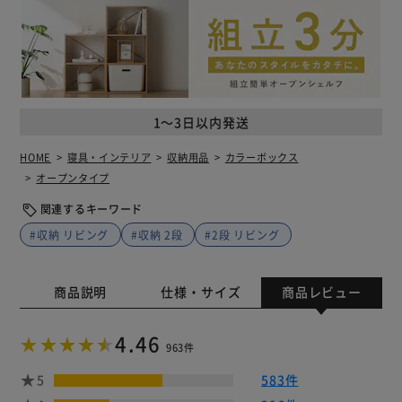
1～3日以内発送
HOME
寝具・インテリア
収納用品
カラーボックス
オープンタイプ
関連するキーワード
#収納 リビング
#収納 2段
#2段 リビング
商品説明
仕様・サイズ
商品レビュー
4.46
963件
5
583件