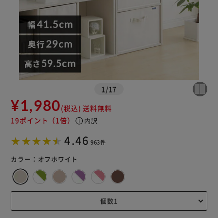
1
/
17
¥1,980
(税込)
送料無料
19ポイント
（1倍）
info
内訳
4.46
963件
※ご確認ください
カラー：
オフホワイト
カートに入れる
購入手続きへ