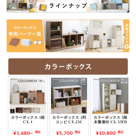
2段
カラーボックス 1段
カラーボックス 2列
カラーボックス 5段
CX-1
コンビ CX-23C
木製扉付 CX-55FD
¥1,680~
¥5,700
¥10,800
税込
税込
税込