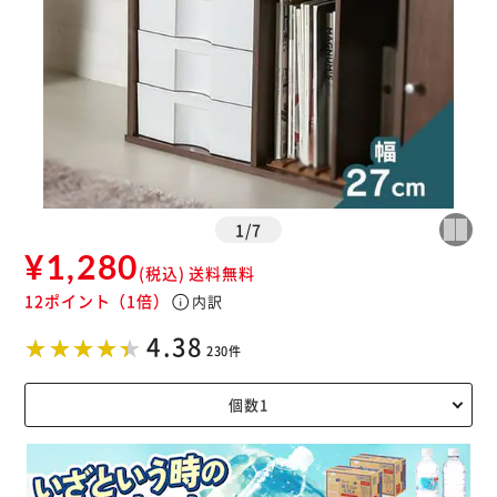
1
/
7
¥1,280
(税込)
送料無料
12ポイント
（1倍）
info
内訳
4.38
230件