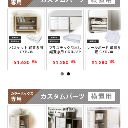
用
バスケット 縦置き用
プラスチック引出し
レールボード 縦置き
CXB-38
縦置き用 CXH-38P
用 CXR-38
¥1,630
¥1,280
¥1,280
税込
税込
税込