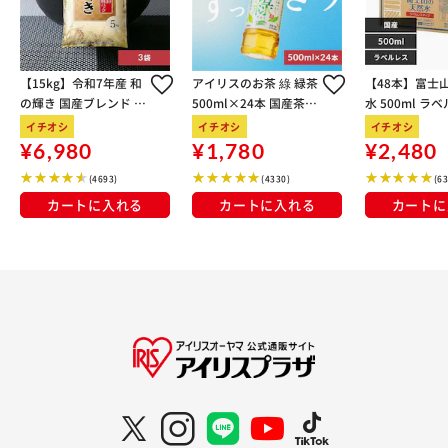
【15kg】令和7年産 和
アイリスのお茶 綠 緑茶
【48本】富士
の輝き 国産ブレンド 5
500ml×24本 国産茶葉
水 500ml ラ
kg×3袋
100％使用
イチオシ
イチオシ
イチオシ
¥6,980
¥1,780
¥2,480
(4693)
(4330)
(6
カートに入れる
カートに入れる
カートに