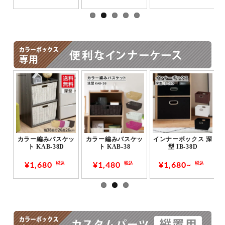
ット
カラー編みバスケッ
カラー編みバスケッ
インナーボックス 深
ック
ト KAB-38D
ト KAB-38
型 IB-38D
38
¥1,680
¥1,480
¥1,680~
税込
税込
税込