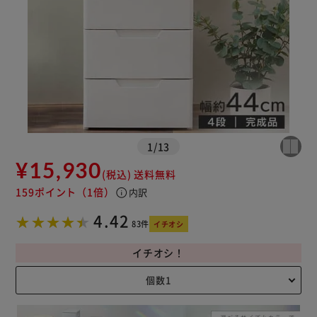
1
/
13
¥15,930
(税込)
送料無料
159ポイント
（1倍）
info
内訳
4.42
83件
イチオシ
イチオシ！