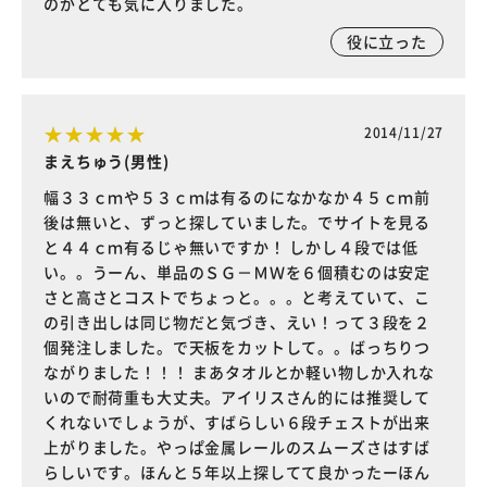
のがとても気に入りました。
役に立った
2014/11/27
まえちゅう(男性)
幅３３ｃｍや５３ｃｍは有るのになかなか４５ｃｍ前
後は無いと、ずっと探していました。でサイトを見る
と４４ｃｍ有るじゃ無いですか！ しかし４段では低
い。。うーん、単品のＳＧ－ＭＷを６個積むのは安定
さと高さとコストでちょっと。。。と考えていて、こ
の引き出しは同じ物だと気づき、えい！って３段を２
個発注しました。で天板をカットして。。ばっちりつ
ながりました！！！ まあタオルとか軽い物しか入れな
いので耐荷重も大丈夫。アイリスさん的には推奨して
くれないでしょうが、すばらしい６段チェストが出来
上がりました。やっぱ金属レールのスムーズさはすば
らしいです。ほんと５年以上探してて良かったーほん