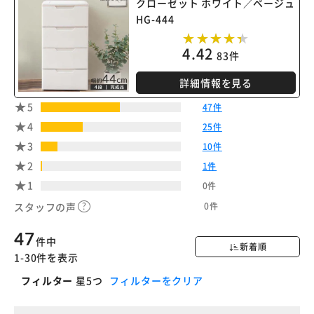
クローゼット ホワイト／ベージュ
HG-444
※ご確認ください
4.42
83件
カートに入れる
購入手続きへ
詳細情報を見る
5
47件
4
25件
3
10件
2
1件
1
0件
0件
スタッフの声
47
件中
新着順
1-30件を表示
フィルター
星5つ
フィルターをクリア