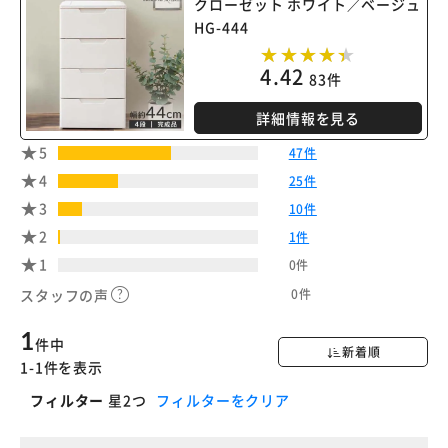
クローゼット ホワイト／ベージュ
HG-444
4.42
83件
詳細情報を見る
5
47件
4
25件
3
10件
2
1件
1
0件
0件
スタッフの声
1
件中
新着順
1-1件を表示
フィルター
星2つ
フィルターをクリア