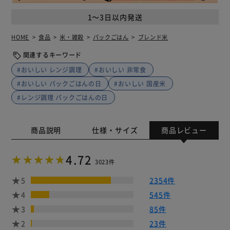
1～3日以内発送
HOME
食品
米・雑穀
パックごはん
ブレンド米
関連するキーワード
#おいしい レンジ調理
#おいしい 非常食
#おいしい パックごはんの日
#おいしい 国産米
#レンジ調理 パックごはんの日
商品説明
仕様・サイズ
商品レビュー
4.72
3023件
5
2354件
4
545件
3
85件
2
23件