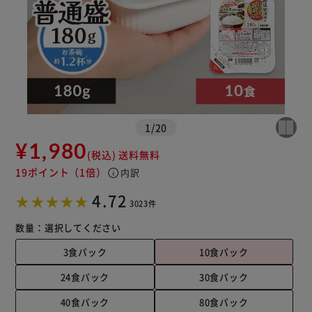
※ご確認ください
1
/
20
カートに入れる
購入手続きへ
¥1,980
(税込)
送料無料
19ポイント
（1倍）
info
内訳
4.72
3023件
数量：
選択してください
3食パック
10食パック
24食パック
30食パック
40食パック
80食パック