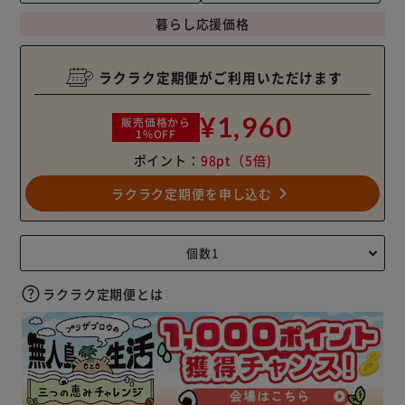
暮らし応援価格
ラクラク定期便がご利用いただけます
¥1,960
販売価格から
1%OFF
ポイント：
98pt
（5倍)
navigate_next
ラクラク定期便を申し込む
ラクラク定期便とは