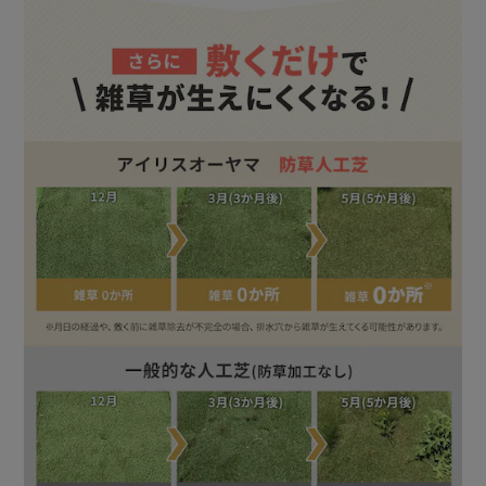
商品ページはこちら
商品ページはこちら
商品ページはこちら
商品ページはこちら
商品ページはこちら
商品ページはこちら
商品ページはこちら
商品ページはこちら
商品ページはこちら
商品ページはこちら
商品ページはこちら
商品ページはこちら
商品ページはこちら
商品ページはこちら