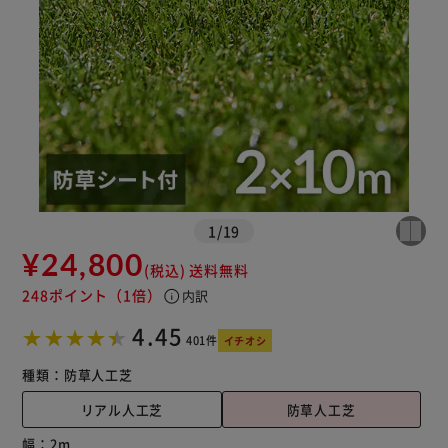
1
/
19
¥24,800
(税込)
送料無料
※ご確認ください
248ポイント
（1倍）
info
内訳
4.45
401件
イチオシ
カートに入れる
購入手続きへ
種類：
防草人工芝
リアル人工芝
防草人工芝
幅：
2m