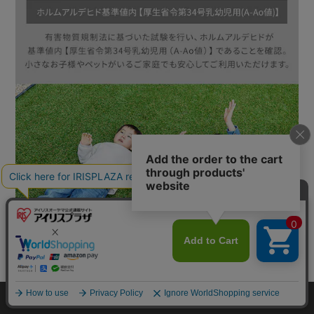
カートに入れる
HOME
探す
ログイン
お気に入り
お知らせ