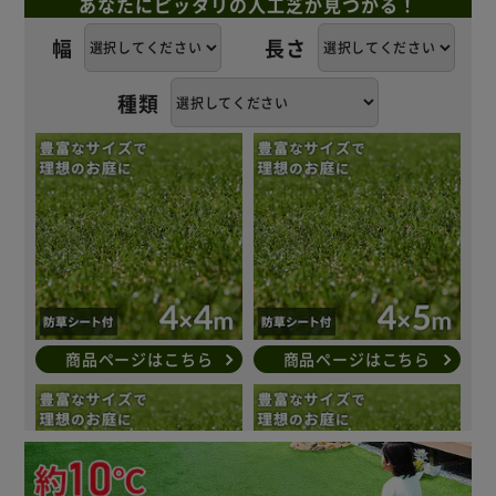
あなたにピッタリの人工芝が見つかる！
幅
長さ
種類
商品ページはこちら
商品ページはこちら