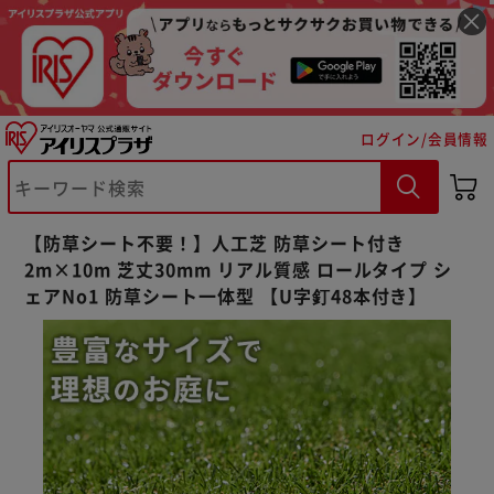
ログイン/会員情報
【防草シート不要！】人工芝 防草シート付き
2m×10m 芝丈30mm リアル質感 ロールタイプ シ
ェアNo1 防草シート一体型 【U字釘48本付き】