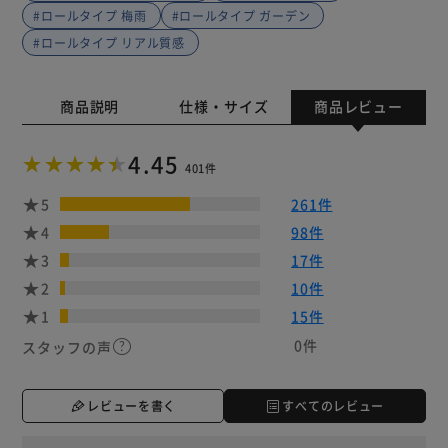
#ロールタイプ 梅雨
#ロールタイプ ガーデン
#ロールタイプ リアル質感
商品説明
仕様・サイズ
商品レビュー
4.45
401件
5
261件
4
98件
3
17件
2
10件
1
15件
0件
スタッフの声
レビューを書く
すべてのレビュー