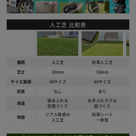
人工芝 比較表
種類
人工芝
防草人工芝
芝丈
30mm
30mm
サイズ展開
46サイズ
46サイズ
防草
なし
あり
緑あふれる
お手入れラクな
用途
空間づくり
庭づくり
リアル質感の
防草シート
特徴
人工芝
一体型