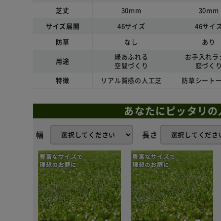
芝丈
30mm
30mm
サイズ展開
46サイズ
46サイ
防草
なし
あり
緑あふれる
お手入れラ
用途
空間づくり
庭づく
特徴
リアル質感の人工芝
防草シート
あなたにピッタリの
幅
長さ