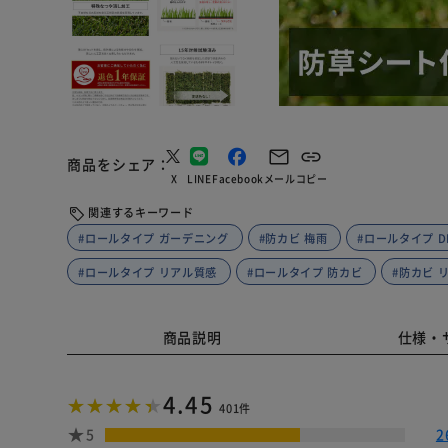
商品をシェア
X
LINE
Facebook
メール
コピー
関連するキーワード
#ロールタイプ ガーデニング
#防カビ 梅雨
#ロールタイプ DI
#ロールタイプ リアル質感
#ロールタイプ 防カビ
#防カビ 
商品説明
仕様・
4.45
401件
5
2