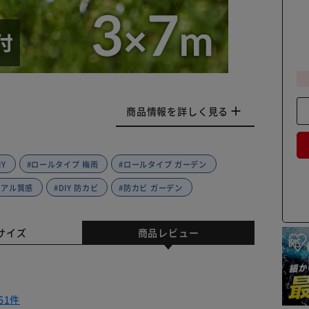
商品情報を詳しく見る
Y
#ロールタイプ 梅雨
#ロールタイプ ガーデン
リアル質感
#DIY 防カビ
#防カビ ガーデン
サイズ
商品レビュー
61件