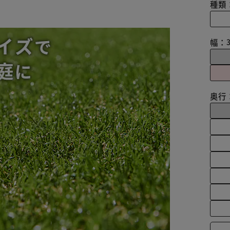
種類
幅：
奥行