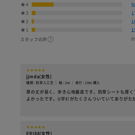
4
9
3
1
2
1
1
1
0
スタッフの声
jjmda(女性)
種類 : 防草人工芝 ｜ 幅 : 2m ｜ 奥行 : 10m 購入
草の丈が長く、歩き心地最高です。防草シートも厚く
よかったです。U字釘がたくさんついていてありがた
ERI88(女性)