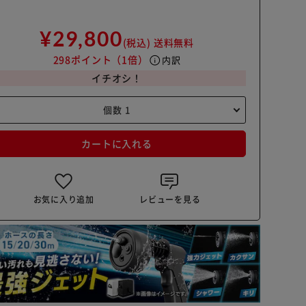
¥29,800
(税込)
送料無料
298ポイント
（1倍）
info
内訳
イチオシ！
カートに入れる
お気に入り追加
レビューを見る