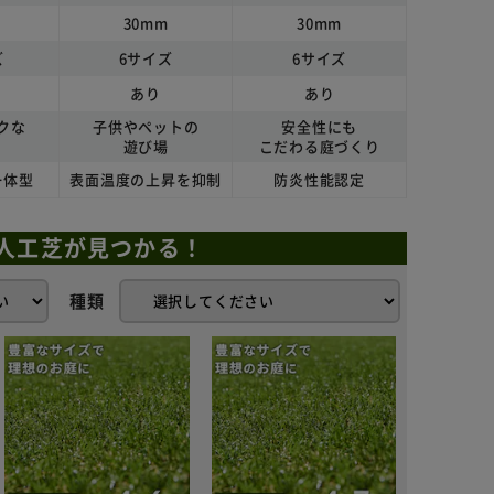
30mm
30mm
ズ
6サイズ
6サイズ
あり
あり
クな
子供やペットの
安全性にも
り
遊び場
こだわる庭づくり
一体型
表面温度の上昇を抑制
防炎性能認定
人工芝が見つかる！
種類