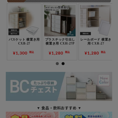
用
バスケット 横置き用
プラスチック引出し
レールボード 横置き
CXB-27
横置き用 CXH-27P
用 CXR-27
¥1,300
¥1,280
¥1,280
税込
税込
税込
▼ 食品・飲料おすすめ ▼