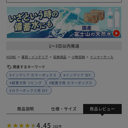
1～3日以内発送
HOME
寝具・インテリア
収納用品
小物収納
インナーケース
関連するキーワード
#インテリア カラーボックス
#インテリア DIY
#縦置き用 リビング
#縦置き用 カラーボックス
#カラーボックス用 DIY
商品説明
仕様・サイズ
商品レビュー
4.45
282件