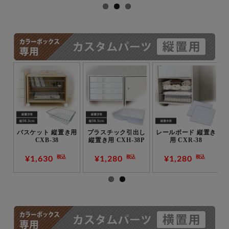
用
バスケット 縦置き用
プラスチック引出し
レールボード 縦置き
CXB-38
縦置き用 CXH-38P
用 CXR-38
¥1,630
¥1,280
¥1,280
税込
税込
税込