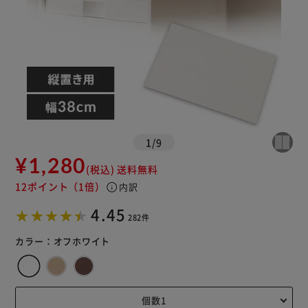
カートに入れる
購入手続きへ
1
/
9
¥1,280
(税込)
送料無料
12ポイント
（1倍）
info
内訳
4.45
282件
カラー：
オフホワイト