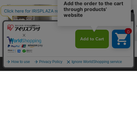
カートに入れる
【2枚1組】【縦置き
【2枚1組】【横置き
【2個セット】
用】カラーボックス用
用】カラーボックス用
き用】カラー
レールボード CXR-38
レールボード CXR-27
用キャスター CX
¥1,280
¥1,280
¥980
HOME
探す
ログイン
お気に入り
お知らせ
ホワイト
ホワイト
ホワイト
(517)
(506)
(32
カートに商品を追加しました
カートに入れる
カートに入れる
カートに
購入手続きへ
こちらもいかがですか？