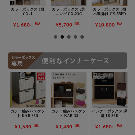
2段
カラーボックス 1段
カラーボックス 2列
カラーボックス 5段
CX-1
コンビ CX-23C
木製扉付 CX-55FD
¥1,680~
¥5,700
¥10,800
税込
税込
税込
ット
カラー編みバスケッ
カラー編みバスケッ
インナーボックス 深
ック
ト KAB-38D
ト KAB-38
型 IB-38D
38
¥1,680
¥1,480
¥1,680~
税込
税込
税込