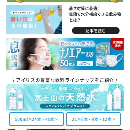
暑さ対策に最適！
無糖で水分補給できる飲み物
とは？
記事を読む
\ アイリスの豊富な飲料ラインナップをご紹介 /
500ml×24本・48本 >
2L×6本・9本・12本 >