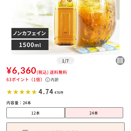
1
/
7
¥6,360
(税込)
送料無料
63ポイント
（1倍）
info
内訳
4.74
476件
内容量：
24本
12本
24本