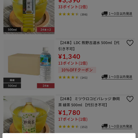
33ポイント(1倍)
1～3日以内発送
(396)
【24本】LDC 熊野古道水 500ml【代
引き不可】
¥1,340
13ポイント(1倍)
10%OFFクーポン
1～3日以内発送
(141)
【24本】 ミツウロコビバレッジ 静岡
茶 緑茶 500ml 【代引き不可】
¥1,780
17ポイント(1倍)
1～3日以内発送
(152)