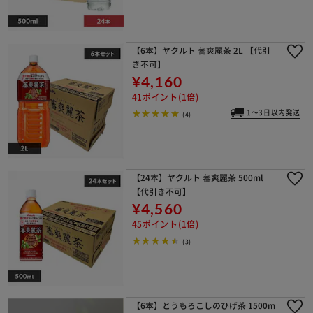
【6本】ヤクルト 蕃爽麗茶 2L 【代引
き不可】
¥4,160
41ポイント(1倍)
1～3日以内発送
(4)
【24本】ヤクルト 蕃爽麗茶 500ml
【代引き不可】
¥4,560
45ポイント(1倍)
(3)
【6本】とうもろこしのひげ茶 1500m