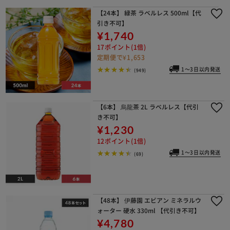
【24本】 緑茶 ラベルレス 500ml【代
引き不可】
¥1,740
17ポイント(1倍)
定期便で¥1,653
1～3日以内発送
(949)
【6本】 烏龍茶 2L ラベルレス【代引
き不可】
¥1,230
12ポイント(1倍)
1～3日以内発送
(69)
【48本】 伊藤園 エビアン ミネラルウ
ォーター 硬水 330ml 【代引き不可】
¥4,780