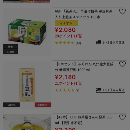
AGF 「新茶人」 早溶け旨茶 宇治抹茶
入り上煎茶スティック 100本
イチオシ
¥2,080
20ポイント(1倍)
1～3日以内発送
(28)
【6本セット】ふくれん 九州産大豆成
分 無調整豆乳 1000ml
¥2,180
21ポイント(1倍)
1～3日以内発送
(8)
【48本】 LDC お茶屋さんの緑茶 500
ml 【代引き不可】
¥3,390