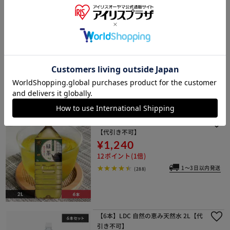
【 24本】LDC 自然の恵み天然水 500
ml 【代引き不可】
¥1,330
13ポイント(1倍)
(240)
【6本】LDC お茶屋さんの緑茶 2L
【代引き不可】
¥1,240
12ポイント(1倍)
1～3日以内発送
(288)
【6本】LDC 自然の恵み天然水 2L【代
引き不可】