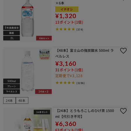
×6本
イチオシ
¥1,320
13ポイント(1倍)
(374)
【48本】富士山の強炭酸水 500ml ラ
ベルレス
¥3,160
31ポイント(1倍)
定期便で¥3,128
(3196)
24本
48本
【24本】とうもろこしのひげ茶 1500
ml【代引き不可】
¥6,360
63ポイント(1倍)