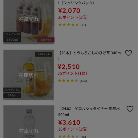
l（シュリンクパック）
¥2,070
20ポイント(1倍)
(21)
【20本】とうもろこしのひげ茶 340m
l
¥2,510
25ポイント(1倍)
(666)
【24本】 ゲロルシュタイナー 炭酸水
500ml
¥3,610
36ポイント(1倍)
(48)