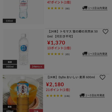
47ポイント(1倍)
1～3日以内発送
(66)
【24本】トモマス 蛍の郷の天然水 50
0ml 【代引き不可】
¥1,370
13ポイント(1倍)
1～3日以内発送
(85)
【24本】DyDo おいしい 麦茶 600ml
¥2,180
21ポイント(1倍)
1～3日以内発送
(146)