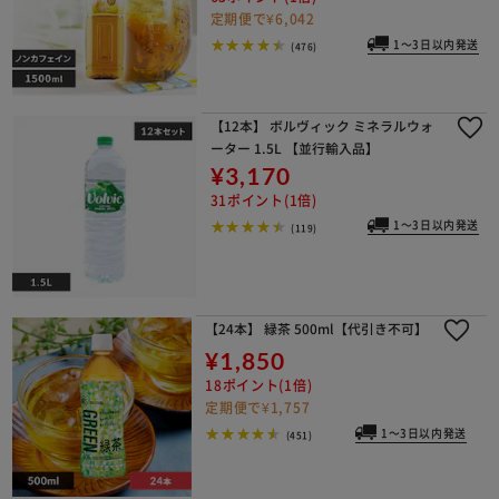
定期便で¥6,042
1～3日以内発送
(476)
【12本】 ボルヴィック ミネラルウォ
ーター 1.5L 【並行輸入品】
¥3,170
31ポイント(1倍)
1～3日以内発送
(119)
【24本】 緑茶 500ml【代引き不可】
¥1,850
18ポイント(1倍)
定期便で¥1,757
1～3日以内発送
(451)