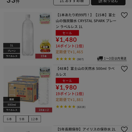
カートに入れる
購入手続きへ
件
おすすめ順
絞り込む
【1本あたり約99円！】【15本】富士
山の強炭酸水 CRYSTAL SPARK プレー
ン ラベルレス 1L
セール
¥1,480
14ポイント(1倍)
定期便で¥1,465
1～3日以内発送
(907)
【48本】富士山の天然水 500ml ラベ
ルレス
セール
¥1,980
19ポイント(1倍)
定期便で¥1,881
(6319)
6本
9本
12本
【5年長期保存】アイリスの保存水 2L