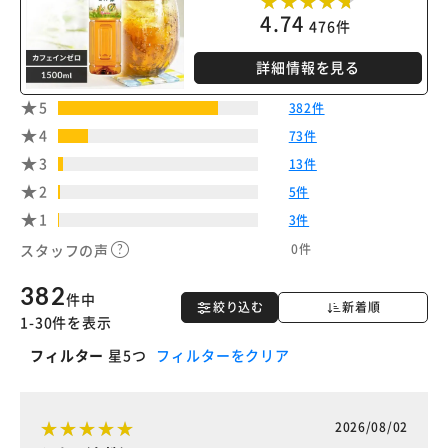
4.74
※ご確認ください
476件
詳細情報を見る
カートに入れる
購入手続きへ
5
382件
4
73件
3
13件
2
5件
1
3件
0件
スタッフの声
382
件中
絞り込む
新着順
1-30件を表示
フィルター
星5つ
フィルターをクリア
2026/08/02