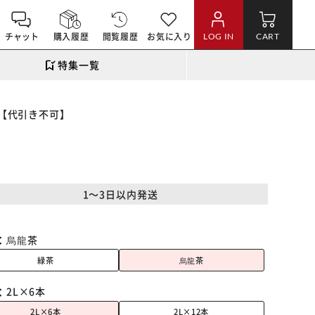
チャット
購入履歴
閲覧履歴
お気に入り
LOG IN
CART
特集一覧
ス【代引き不可】
1～3日以内発送
：
烏龍茶
緑茶
烏龍茶
：
2L×6本
2L×6本
2L×12本