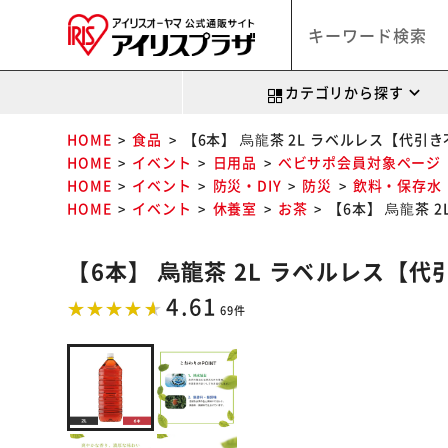
カテゴリから探す
HOME
食品
【6本】 烏龍茶 2L ラベルレス【代引
HOME
イベント
日用品
べビサポ会員対象ページ
HOME
イベント
防災・DIY
防災
飲料・保存水
HOME
イベント
休養室
お茶
【6本】 烏龍茶 
【6本】 烏龍茶 2L ラベルレス【
4.61
69件