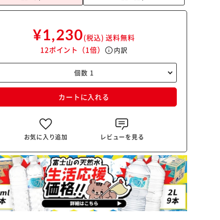
¥1,230
(税込)
送料無料
12ポイント
（1倍）
info
内訳
カートに入れる
お気に入り追加
レビューを見る