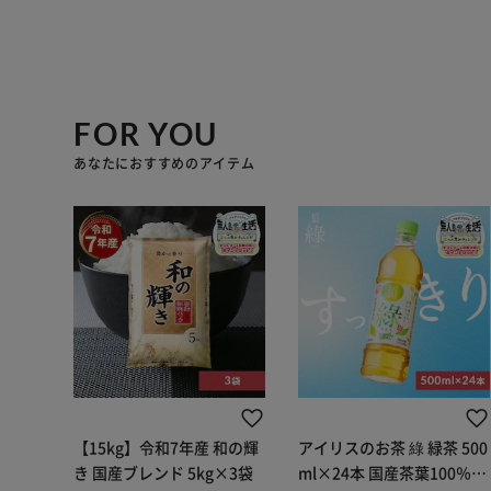
FOR YOU
あなたにおすすめのアイテム
【15kg】令和7年産 和の輝
アイリスのお茶 綠 緑茶 500
き 国産ブレンド 5kg×3袋
ml×24本 国産茶葉100％使