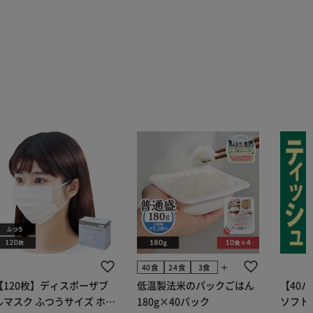
add
40食
24食
3食
【120枚】ディスポーザブ
低温製法米のパックごはん
【40
ルマスク ふつうサイズ ホワ
180g×40パック
ソフトパ