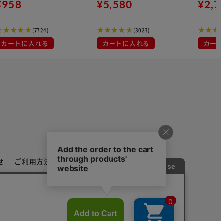
 大容量 DISPOSABLE
¥958
¥5,580
組) 5
¥2,
マスク プリーツマスク 不織
布
(7724)
(3023)
カートに入れる
カートに入れる
カー
せ
ご利用方法
ご利用規約