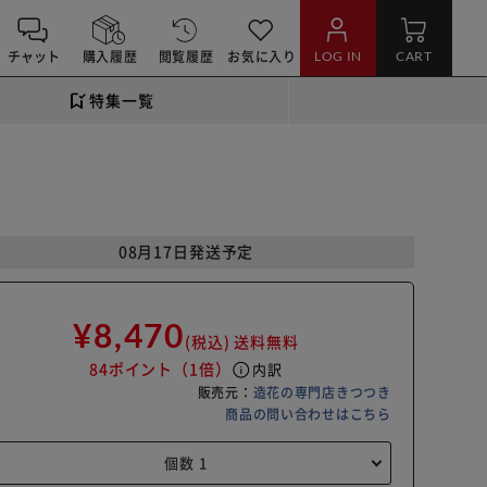
チャット
購入履歴
閲覧履歴
お気に入り
LOG IN
CART
特集一覧
08月17日発送予定
¥8,470
(税込)
送料無料
84ポイント
（1倍）
info
内訳
販売元：
造花の専門店きつつき
商品の問い合わせはこちら