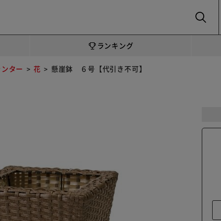
SEARCH
ランキング
ランター
花
懸崖鉢 ６号【代引き不可】