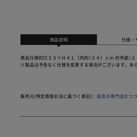
商品説明
仕様・
商品仕様約口３３×Ｈ４１（内約□２４）ｃｍ 約外底□１
※製品は予告なく仕様を変更する場合がございます。あ
販売元(特定商取引法に基づく表記)：
造花の専門店きつつ