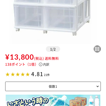
1
/
2
¥13,800
(税込)
送料無料
138ポイント
（1倍）
info
内訳
4.81
21件