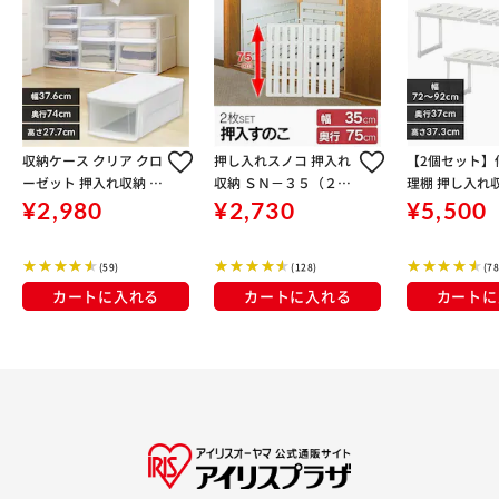
収納ケース クリア クロ
押し入れスノコ 押入れ
【2個セット】
ーゼット 押入れ収納 半
収納 ＳＮ－３５（２枚
理棚 押し入れ収
透明 チェストI シリー
組み） ホワイト
-370
¥2,980
¥2,730
¥5,500
ズ LDサイズ
(59)
(128)
(78
カートに入れる
カートに入れる
カートに