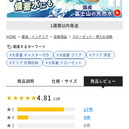
1週間以内発送
HOME
寝具・インテリア
収納用品
クローゼット・押入れ収納
関連するキーワード
#大容量 キャスター付き
#大容量 クリア
#クリア 深型
#クリア 衣類収納
#大容量 クローゼット
商品説明
仕様・サイズ
商品レビュー
4.81
21件
5
17件
4
4件
3
0件