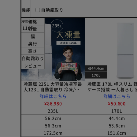
機能
自動霜取り
価格
検索結果
116件
容量
幅
奥行
高さ
自動霜取り
レビュー
冷蔵庫 235L 大容量冷凍室最
冷蔵庫 170L 幅スリム 
大123L 自動霜取り 冷凍/冷
ケース搭載 一人暮らし 
蔵切り替えセレクトルーム搭
用 2ドア IRSD-17A-W
詳細はこちら
詳細はこちら
載 幅56.2cm IRSN-HF24A-
イト
¥86,980
¥50,600
W ホワイト
235L
170L
56.2cm
44.4cm
56.3cm
53.6cm
172.5cm
151.8cm