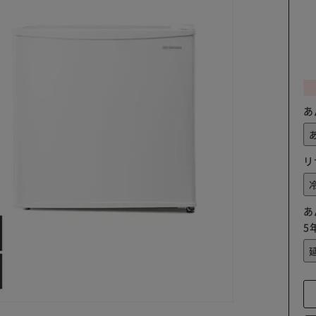
あ
リ
あ
5