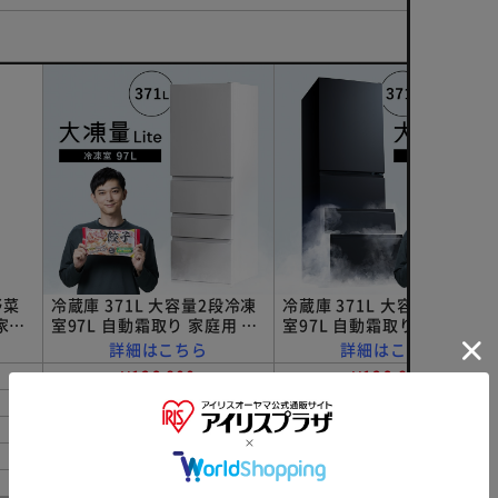
野菜
冷蔵庫 371L 大容量2段冷凍
冷蔵庫 371L 大容量2段冷凍
家庭
室97L 自動霜取り 家庭用 幅
室97L 自動霜取り 家庭用 幅
 ホワ
60cm IRSN-37A-W ホワイ
60cm IRSN-37A-B ブラック
詳細はこちら
詳細はこちら
ト
¥126,800
¥126,800
371L
371L
60cm
60cm
66.6cm
66.6cm
※ご確認ください
181cm
181cm