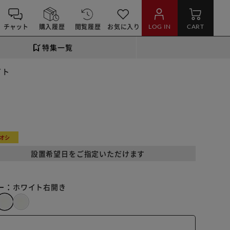
チャット
購入履歴
閲覧履歴
お気に入り
LOG IN
CART
特集一覧
イト
オシ
設置希望日をご指定いただけます
ー：
ホワイト右開き