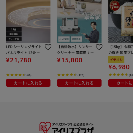
LED シーリングライト
【自動散水】リンサー
【15kg】令和
パネルライト 12畳 調
クリーナー 家庭用 カー
の輝き 国産ブレ
光 調色 工具・工事不要
ペット ソファ 車シート
kg×3袋
¥21,780
¥15,800
イチオシ
リモコン付き 5年保証
洗浄機 シミ取り RNS-P
¥6,980
CEA-A12DLP-N
10-W
(68)
(179)
(4
カートに入れる
カートに入れる
カートに