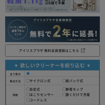
高性能バッテリーで最長40分稼働。
※セーブモードの場合。床の状態、バッテリーの状態により
異なります。
広いお部屋でも安心、長時間使えるバッテリー。
静電モップ付属。
静電気でほこりを吸着。
使用後はスタンドで除電＆ほこり吸引。
アイリスプラザ 無料会員登録はこちら
◆アタッチメント
【すき間ノズル】
▼ 欲しいクリーナーを絞り込む ▼
物と物の間などの狭い隙間におすすめ。
【ブラシノズル】
全て表示
窓のサッシなど掃きながらの場所に便利。
サイクロン式
紙パック式
集塵方法
◆2WAYタイプ
自走式
静電モップ
【Stick】
ほこりセンサー
置くだけで充電
特徴
広い範囲の掃除に最適。
コードレス
スリムなのでソファ下など届きにくい場所でも活躍。