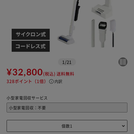
※ご確認ください
カートに入れる
購入手続きへ
1
/
21
¥32,800
(税込)
送料無料
328ポイント
（1倍）
info
内訳
小型家電回収サービス