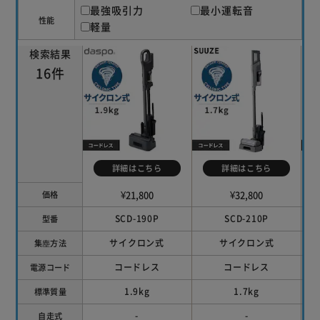
最強吸引力
最小運転音
【Handy】
性能
軽量
階段や家具周りなど小スペースの掃除におすすめ。
検索結果
◆ほこり感知センサー搭載
16件
ごみの量をランプでお知らせ。
自動・セーブモード時はゴミの量によって吸引力が変化しま
す。
効率よく掃除できます。
◆お手入れ簡単
詳細はこちら
詳細はこちら
ゴミがからまらずにするっと落ちるので、手で触れずにゴミ
捨て完了。
¥21,800
¥32,800
価格
ダストカップ・回転ブラシ・排気フィルターは丸ごと水洗い
SCD-190P
SCD-210P
型番
可能。
サイクロン式
サイクロン式
集塵方法
◆置くだけで充電
コードレス
コードレス
電源コード
アタッチメントも収納可能。
1.9kg
1.7kg
標準質量
-
-
自走式