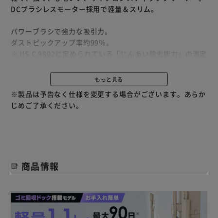
DCブラシレスモーター採用で軽量＆スリム。
パワーブラシで強力な吸引力。
ダストピックアップ率約99％。
※JIS C 9802に定められている「じんあい除去能力」の測定
方法に準拠した試験。
硬い床からのじんあい除去能力を測定。
もっと見る
アイリスオーヤマ調べ。
※製品は予告なく仕様を変更する場合がございます。あらか
じめご了承ください。
髪の毛が絡まりにくい設計だから、手を汚さずに簡単ごみ捨
て。
準HEPAフィルター掲載で0.3μm以上の粒子を99.5%以上捕
集。
商品情報
※メーカー試験粉じん（JIS試験用粉体1の4種（タルク））
による排気性試験にて排気中の0.3μm以上の粉じん量（平均
値）を測定。
当社試験ごみによるものであり、環境や使い方によって異な
ります。