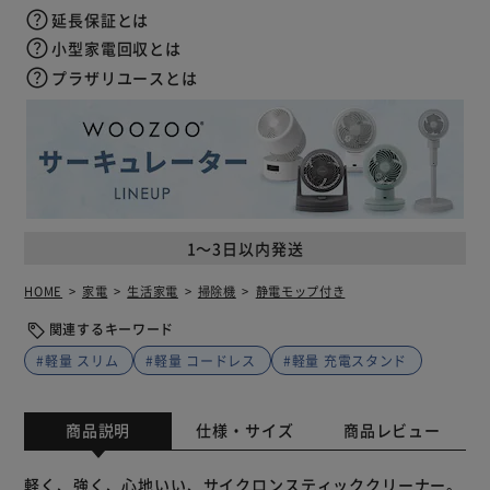
延長保証とは
小型家電回収とは
プラザリユースとは
1～3日以内発送
HOME
家電
生活家電
掃除機
静電モップ付き
関連するキーワード
#軽量 スリム
#軽量 コードレス
#軽量 充電スタンド
商品説明
仕様・サイズ
商品レビュー
軽く、強く、心地いい、サイクロンスティッククリーナー。