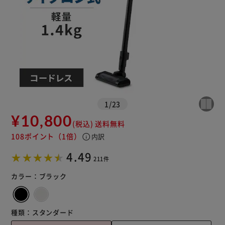
1
/
23
¥10,800
(税込)
送料無料
108ポイント
（1倍）
info
内訳
※ご確認ください
4.49
211件
カートに入れる
購入手続きへ
カラー：
ブラック
種類：
スタンダード