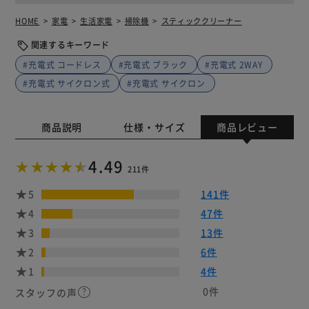
HOME
家電
生活家電
掃除機
スティッククリーナー
関連するキーワード
#充電式 コードレス
#充電式 ブラック
#充電式 2WAY
#充電式 サイクロン式
#充電式 サイクロン
商品説明
仕様・サイズ
商品レビュー
4.49
211件
5
141件
4
47件
3
13件
2
6件
1
4件
0件
スタッフの声