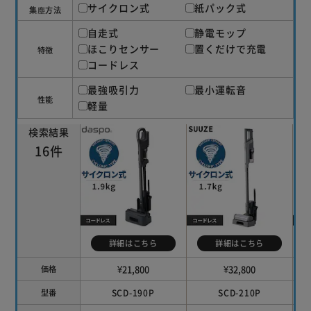
サイクロン式
紙パック式
集塵方法
自走式
静電モップ
ほこりセンサー
置くだけで充電
特徴
コードレス
最強吸引力
最小運転音
性能
軽量
検索結果
16件
詳細はこちら
詳細はこちら
¥21,800
¥32,800
価格
SCD-190P
SCD-210P
型番