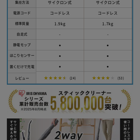
サイクロン式
サイクロン式
集塵方法
コードレス
コードレス
電源コード
1.9kg
1.7kg
標準質量
-
-
自走式
●
●
静電モップ
●
●
ほこりセンサー
●
●
置くだけで充電
★★★★★
★★★★★
レビュー
(24)
(53)