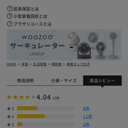
延長保証とは
小型家電回収とは
プラザリユースとは
HOME
家電
生活家電
掃除機
静電モップ付き
商品説明
仕様・サイズ
商品レビュー
4.04
23件
5
8件
4
11件
3
2件