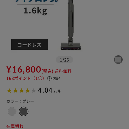
1
/
26
¥16,800
(税込)
送料無料
168ポイント
（1倍）
info
内訳
※ご確認ください
4.04
23件
カートに入れる
購入手続きへ
カラー：
グレー
在庫切れ