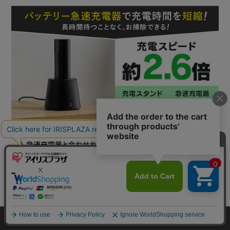
mail_outline
在庫切れ
入荷したらメールでお知らせ
HOME
探す
ログイン
お気に入り
お知らせ