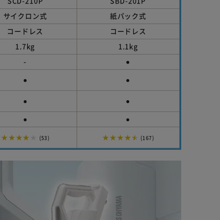
SCD-210P
SBD-201P
S
サイクロン式
紙パック式
サ
コードレス
コードレス
1.7kg
1.1kg
-
●
●
●
●
●
●
●
★★★★★
★★★★★
★
(53)
(167)