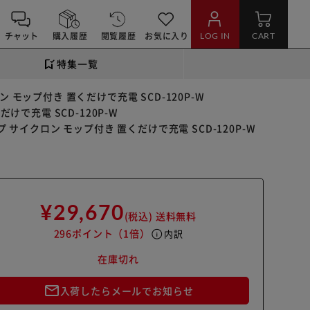
チャット
購入履歴
閲覧履歴
お気に入り
LOG IN
CART
特集一覧
モップ付き 置くだけで充電 SCD-120P-W
で充電 SCD-120P-W
サイクロン モップ付き 置くだけで充電 SCD-120P-W
¥29,670
(税込)
送料無料
296ポイント
（1倍）
info
内訳
在庫切れ
mail_outline
入荷したらメールでお知らせ