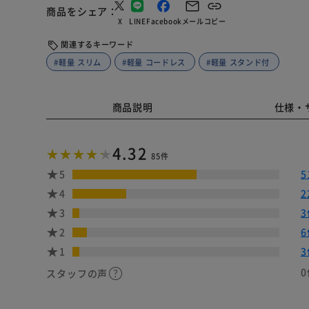
商品をシェア
X
LINE
Facebook
メール
コピー
関連するキーワード
#軽量 スリム
#軽量 コードレス
#軽量 スタンド付
商品説明
仕様・
4.32
85件
5
5
4
2
3
3
2
6
1
3
0
スタッフの声