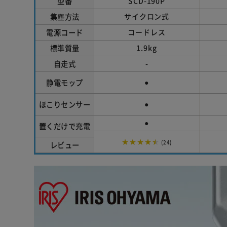
型番
SCD-190P
集塵方法
サイクロン式
電源コード
コードレス
標準質量
1.9kg
自走式
-
静電モップ
●
ほこりセンサー
●
●
置くだけで充電
★★★★★
(24)
レビュー