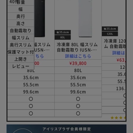
40件
容量
幅
奥行
高さ
自動霜取り
幅スリム
冷凍庫 120L
冷凍庫 80L 幅スリム
冷凍庫 80L 幅スリム
奥行スリム
ム 自動霜取り I
自動霜取り IUSN-
自動霜取り IUSN-
S12A-W 【
保護マット付
詳細はこ
8B-HA 【スキマック
8A-W 【スキマック
詳細はこちら
詳細はこちら
クス】
上開き
¥63,60
ス】
ス】
¥39,800
¥39,800
レビュー
120L
80L
80L
35.6c
35.6cm
35.6cm
55.5c
55.5cm
55.5cm
136.5c
99.6cm
99.6cm
〇
〇
〇
〇
〇
〇
〇
〇
〇
★★★★★