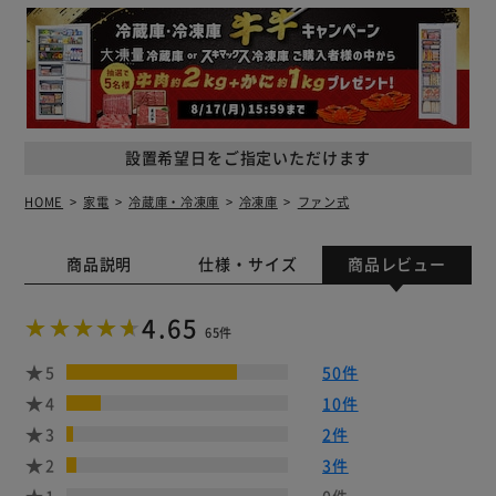
設置希望日をご指定いただけます
HOME
家電
冷蔵庫・冷凍庫
冷凍庫
ファン式
商品説明
仕様・サイズ
商品レビュー
4.65
65件
5
50件
4
10件
3
2件
2
3件
1
0件