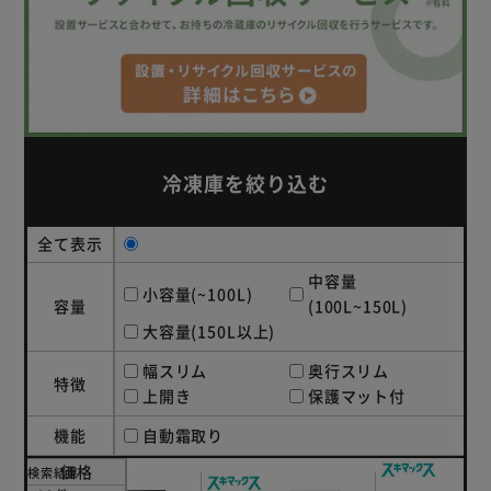
冷凍庫を絞り込む
全て表示
中容量
小容量(~100L)
容量
(100L~150L)
大容量(150L以上)
幅スリム
奥行スリム
特徴
上開き
保護マット付
機能
自動霜取り
価格
検索結果