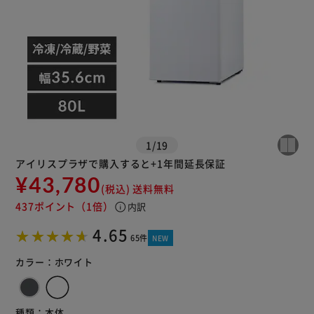
1
/
19
アイリスプラザで購入すると+1年間延長保証
¥43,780
(税込)
送料無料
437ポイント
（1倍）
info
※ご確認ください
内訳
4.65
65件
NEW
カートに入れる
購入手続きへ
カラー：
ホワイト
種類：
本体