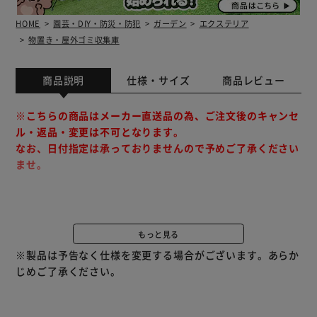
HOME
園芸・DIY・防災・防犯
ガーデン
エクステリア
物置き・屋外ゴミ収集庫
商品説明
仕様・サイズ
商品レビュー
※こちらの商品はメーカー直送品の為、ご注文後のキャンセ
ル・返品・変更は不可となります。
なお、日付指定は承っておりませんので予めご了承ください
ませ。
※ご注文前にご確認ください※
■日曜・祝日の配送、夜間(17時以降）の配達不可
もっと見る
■配送不可地域：北海道・沖縄・他離島・一部山岳地帯
※製品は予告なく仕様を変更する場合がございます。あらか
※特殊地域、配送不能区域など、発送方法に関しては メー
じめご了承ください。
カーより確認のご連絡をさせていただきます。予めご了承く
ださいませ。
■時間指定不可