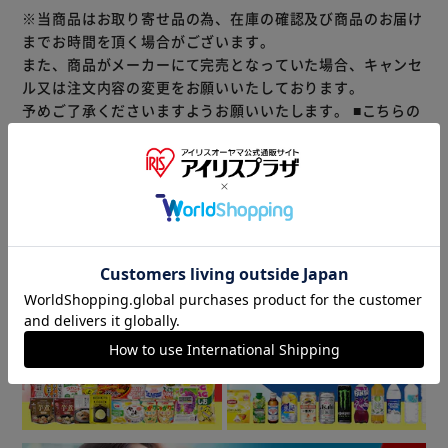
■複数梱包でお届け
※当商品はお取り寄せ品の為、在庫の確認及び商品のお届け
■お客様組立品
までお時間を頂く場合がございます。
また、商品がメーカーにて完売となっていた場合、キャンセ
【※こちらの商品はメーカー直送品の為、ご注文後のキャン
ル又は注文内容の変更をお願いいたしております。
セルまたは変更は不可となります。予めご了承くださいま
予めご了承くださいますようお願いいたします。
■こちらの
せ。】
商品はアイリスプラザがセレクトしたオススメ商品です。
≪こちらの商品は当社指定の運送会社で配送致します≫
軽さと耐久性が自慢のアルミ製収納ボックス。
大変申し訳ありませんが、【配達時間指定】【代金引換での
お庭の外観を崩さないおしゃれなベンチ型収納BOX。
お支払】は出来ません。ご了承ください。
スムーズクローザーのダンパー使用でゆっくり静かにしまり
ます。
商品情報
▼ 食品・飲料おすすめ ▼