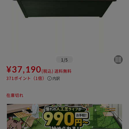
1
/
5
¥37,190
(税込)
送料無料
371ポイント
（1倍）
info
内訳
在庫切れ