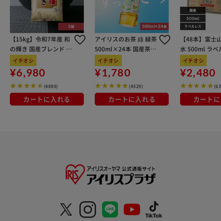
【15kg】令和7年産 和
アイリスのお茶 綠 緑茶
【48本】富士
の輝き 国産ブレンド 5
500ml×24本 国産茶葉
水 500ml ラ
kg×3袋
100％使用
イチオシ
イチオシ
イチオシ
¥6,980
¥1,780
¥2,480
(4690)
(4329)
(6
カートに入れる
カートに入れる
カートに