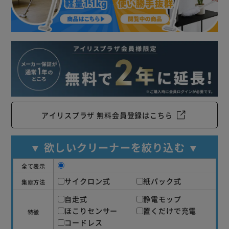
アイリスプラザ 無料会員登録はこちら
▼ 欲しいクリーナーを絞り込む ▼
全て表示
サイクロン式
紙パック式
集塵方法
自走式
静電モップ
ほこりセンサー
置くだけで充電
特徴
コードレス