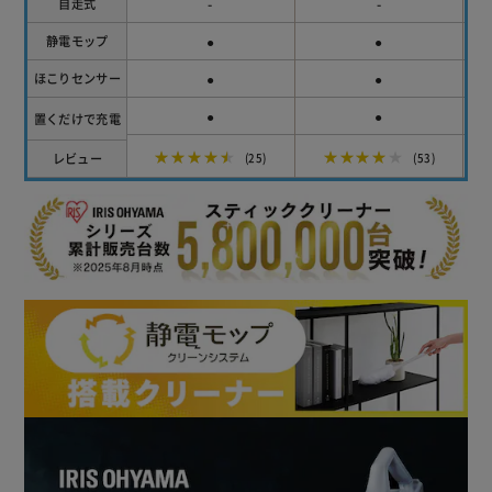
-
-
自走式
●
●
静電モップ
●
●
ほこりセンサー
●
●
置くだけで充電
★★★★★
★★★★★
レビュー
(25)
(53)