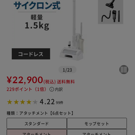
※ご確認ください
カートに入れる
購入手続きへ
1
/
23
¥22,900
(税込)
送料無料
229ポイント
（1倍）
info
内訳
4.22
99件
種類：
アタッチメント
【6点セット】
スタンダード
モップセット
アタッチメント
アタッチメント