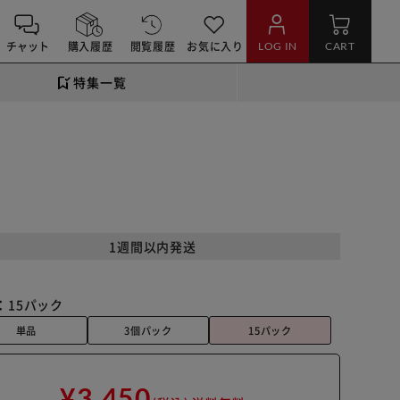
チャット
購入履歴
閲覧履歴
お気に入り
LOG IN
CART
特集一覧
1週間以内発送
：
15パック
単品
3個パック
15パック
¥3,450