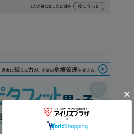
1
役に立った
人が役に立ったと回答
※ご確認ください