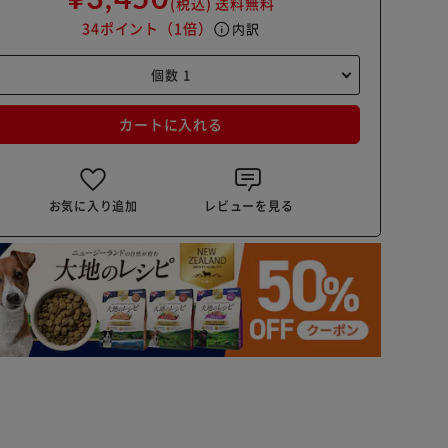
(税込)
送料無料
34ポイント
（1倍）
info
内訳
カートに入れる
お気に入り追加
レビューを見る