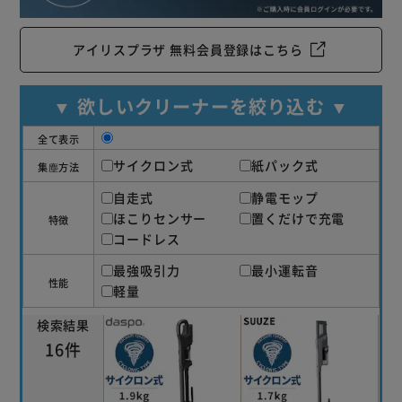
【ミニヘッド】
専用のミニヘッドです。
アイリスプラザ 無料会員登録はこちら
布製の家具や敷物のお掃除に最適です。
▼ 欲しいクリーナーを絞り込む ▼
全て表示
サイクロン式
紙パック式
集塵方法
自走式
静電モップ
ほこりセンサー
置くだけで充電
特徴
コードレス
最強吸引力
最小運転音
性能
軽量
検索結果
16件