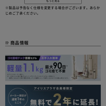
もっと見る
ます。
※製品は予告なく仕様を変更する場合がございます。あらか
DCブラシレスモーターとリチウムイオンバッテリー採用で
じめご了承ください。
パワフルに稼働し、一度の充電で部屋の隅々までお掃除がで
きます。
バッテリーは、フタをスライドするだけで簡単に取り外しが
できます。
付属のアタッチメントを取り付けて色々なシーンで使用でき
商品情報
るので、掃除の幅が更に広がります。
ダストカップは水洗いできるのでいつでも清潔です。
充電スタンド付なので、お掃除が終わったらスタンドに置く
だけで充電出来ます。
【フレキシブルホース】
専用の隙間フレキシブルホースです。
届きにくいところも取り回しラクラクでお掃除ができます。
【布団用ヘッド】
専用の布団用ヘッドです。
布団のダニやホコリのお掃除に最適です。