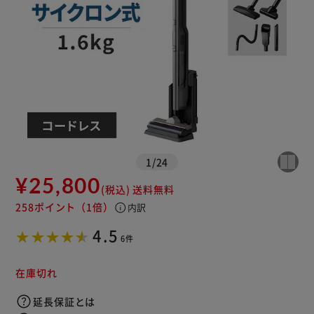
1
/
24
¥25,800
(税込)
送料無料
※ご確認ください
258ポイント
（1倍）
info
内訳
4.5
6件
カートに入れる
購入手続きへ
在庫切れ
延長保証とは