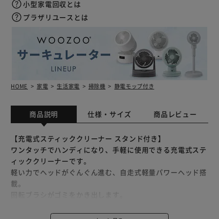
小型家電回収とは
プラザリユースとは
HOME
家電
生活家電
掃除機
静電モップ付き
商品説明
仕様・サイズ
商品レビュー
【充電式スティッククリーナー スタンド付き】
ワンタッチでハンディになり、手軽に使用できる充電式ステ
ィッククリーナーです。
軽い力でヘッドがぐんぐん進む、自走式軽量パワーヘッド搭
載。
回転ブラシがゴミをかき出します。
コードレスで持ち運びが簡単なので、階段、ソファーやベッ
ドの下、車の中、棚のすき間など家中どこでもお掃除ができ