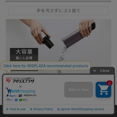
mail_outline
在庫切れ
入荷したらメールでお知らせ
HOME
探す
ログイン
お気に入り
お知らせ