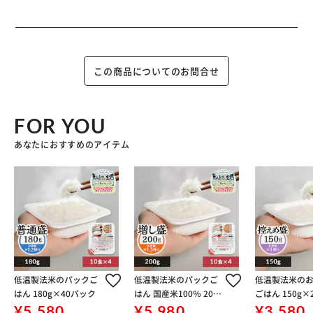
この商品についてのお問合せ
FOR YOU
あなたにおすすめのアイテム
低温製法米のパックご
低温製法米のパックご
低温製法米の
はん 180g×40パック
はん 国産米100％ 200
ごはん 150g×
g×40パック
ク
¥5,580
¥5,980
¥3,580