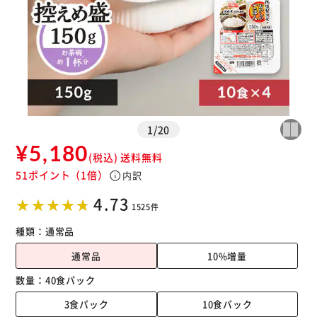
※ご確認ください
1
/
20
¥5,180
カートに入れる
購入手続きへ
(税込)
送料無料
51ポイント
（1倍）
info
内訳
4.73
1525件
種類：
通常品
通常品
10%増量
数量：
40食パック
3食パック
10食パック