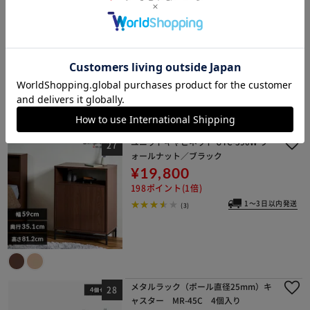
簡単 折りたたみ可能 KKSW-3 取っ手
なし ホワイト
イチオシ
¥5,200
52ポイント(1倍)
1～3日以内発送
(5)
ユニットキャビネット UTC-590W ウ
ォールナット／ブラック
¥19,800
198ポイント(1倍)
1～3日以内発送
(3)
メタルラック（ポール直径25mm）キ
ャスター MR-45C 4個入り