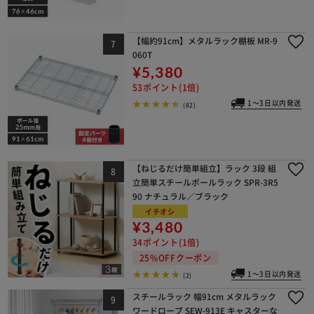
【幅約91cm】メタルラック棚板 MR-9
060T
¥5,380
53ポイント(1倍)
1～3日以内発送
(82)
【ねじるだけ簡単組立】ラック 3段 組
立簡単スチールポールラック SPR-3R5
90 ナチュラル／ブラック
イチオシ
¥3,480
34ポイント(1倍)
25%OFFクーポン
1～3日以内発送
(2)
スチールラック 幅91cm メタルラック
ワードローブ SEW-913E キャスターな