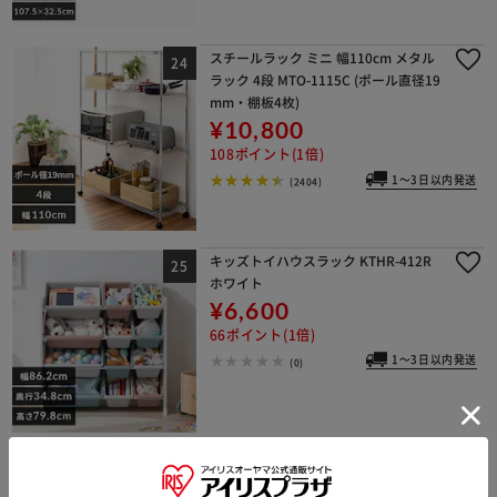
スチールラック ミニ 幅110cm メタル
ラック 4段 MTO-1115C (ポール直径19
mm・棚板4枚)
¥10,800
108ポイント(1倍)
1～3日以内発送
(2404)
キッズトイハウスラック KTHR-412R
ホワイト
¥6,600
66ポイント(1倍)
1～3日以内発送
(0)
スチールワゴン キャスター付き 組立