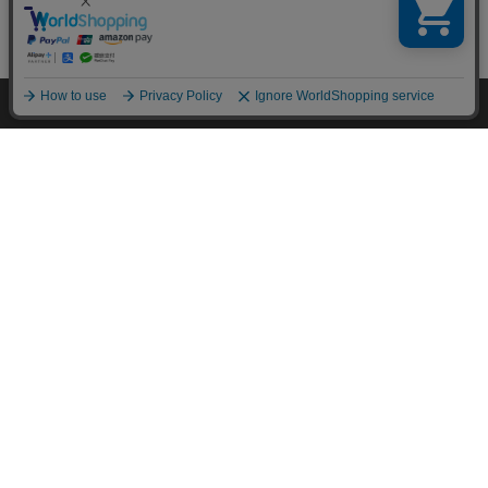
の商品を探す
ソファ
クッション・座布団
イス・チェア
本棚
ドレッサー・鏡台
学習机・子供部屋用品
その他家具
HOME
探す
ログイン
お気に入り
お知らせ
HOME
寝具・インテリア
家具
ラック・シェルフ（家
特定商取引法に基づく通信販売業者の表示
セキュリティ・プライバシーポリシー