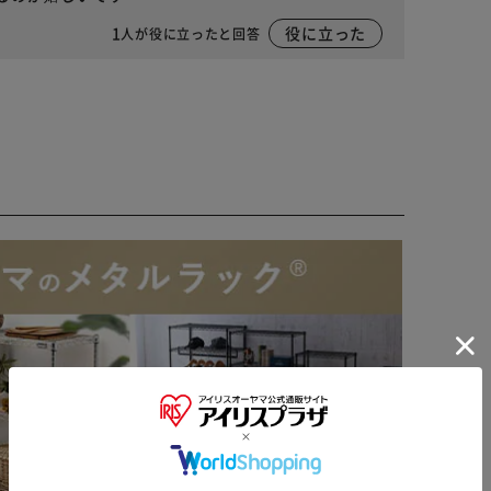
1
役に立った
人が役に立ったと回答
※ご確認ください