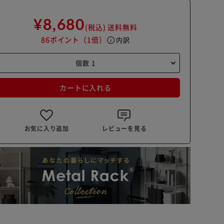
¥8,680
(税込)
送料無料
86ポイント
（1倍）
info
内訳
カートに入れる
お気に入り追加
レビューを見る