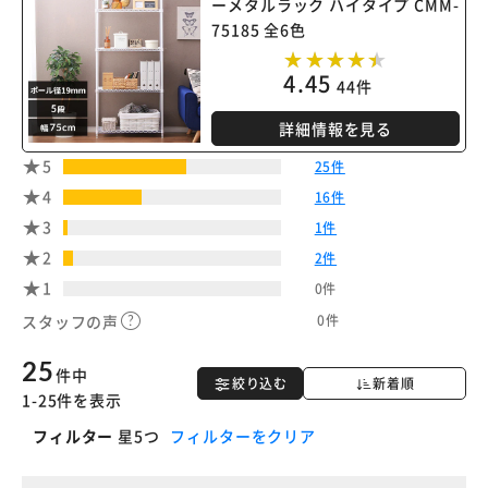
ーメタルラック ハイタイプ CMM-
カートに入れる
購入手続きへ
75185 全6色
4.45
44件
詳細情報を見る
5
25件
4
16件
3
1件
2
2件
1
0件
0件
スタッフの声
25
件中
絞り込む
新着順
1-25件を表示
フィルター
星5つ
フィルターをクリア