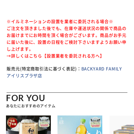
まで、地中に垂直に差し込んでください。 【雨の日も使え
る生活防水仕様】 雨が降っている時でも、幻想的な光で照
らしてくれる！ （※3）水の中に沈めたり、豪雨や台風の日
※イルミネーションの設置を業者に委託される場合※
には使用しないでください。 【上品な印象を演出する和風
ご注文を頂きました後でも、在庫や運送状況の関係で商品の
デザイン】 日本庭園のような雰囲気をプラスできる、和風
お届けまでにお時間を頂く場合がございます。商品がお手元
のガーデンライト。2種類×各1個入り。
に届いた後に、設置の日程をご検討下さいますようお願い申
し上げます。
→詳しくはこちら【
設置業者を委託される方へ
】
販売元(特定商取引法に基づく表記)：
BACKYARD FAMILY
アイリスプラザ店
FOR YOU
あなたにおすすめのアイテム