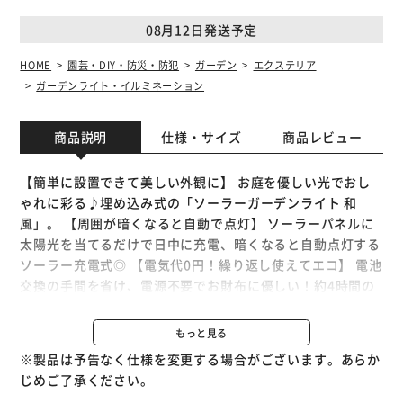
08月12日発送予定
HOME
園芸・DIY・防災・防犯
ガーデン
エクステリア
ガーデンライト・イルミネーション
商品説明
仕様・サイズ
商品レビュー
【簡単に設置できて美しい外観に】 お庭を優しい光でおし
ゃれに彩る♪埋め込み式の「ソーラーガーデンライト 和
風」。 【周囲が暗くなると自動で点灯】 ソーラーパネルに
太陽光を当てるだけで日中に充電、暗くなると自動点灯する
ソーラー充電式◎ 【電気代0円！繰り返し使えてエコ】 電池
交換の手間を省け、電源不要でお財布に優しい！約4時間の
フル充電で、約8時間点灯。 （※1）充電時間、点灯時間は
目安です。設置場所や移転工、気温などにより変動する場合
もっと見る
があります。 【配線いらずで取り付けもカンタン】 ソーラ
※製品は予告なく仕様を変更する場合がございます。あらか
ーパネル裏面スイッチをONにして本体に取り付け、太陽光
じめご了承ください。
が当たる場所に設置するだけ。 （※2）地中杭が全て隠れる