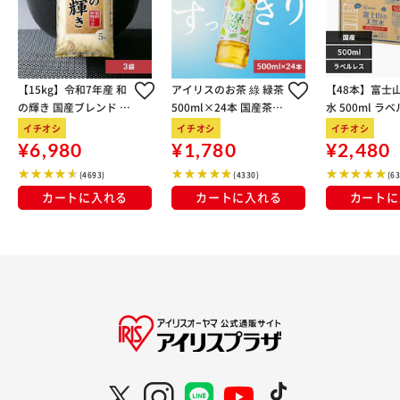
【15kg】令和7年産 和
アイリスのお茶 綠 緑茶
【48本】富士
の輝き 国産ブレンド 5
500ml×24本 国産茶葉
水 500ml ラ
kg×3袋
100％使用
イチオシ
イチオシ
イチオシ
¥6,980
¥1,780
¥2,480
(4693)
(4330)
(6
カートに入れる
カートに入れる
カートに