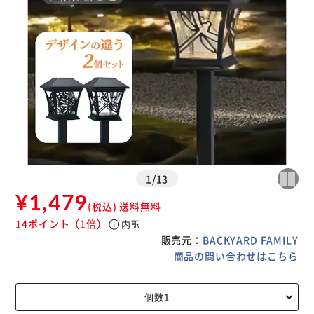
1
/
13
¥1,479
(税込)
送料無料
14ポイント
（1倍）
info
内訳
販売元：
BACKYARD FAMILY
商品の問い合わせはこちら