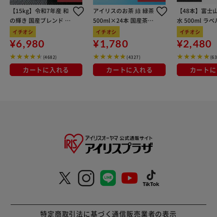
【15kg】令和7年産 和
アイリスのお茶 綠 緑茶
【48本】富士
の輝き 国産ブレンド 5
500ml×24本 国産茶葉
水 500ml ラ
kg×3袋
100％使用
イチオシ
イチオシ
イチオシ
¥6,980
¥1,780
¥2,480
(4682)
(4327)
(6
カートに入れる
カートに入れる
カートに
特定商取引法に基づく通信販売業者の表示