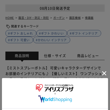
08月10日発送予定
HOME
園芸・DIY・防災・防犯
ガーデン
園芸機械
噴霧器
関連するキーワード
#ギフト おしゃれ
#ギフト かわいい
#ギフト インテリア
#ギフト 可愛い
#かわいい インテリア
商品説明
仕様・サイズ
商品レビュー
【ミストスプレーボトル】 可愛いキャラクターデザインで
お部屋のインテリアにも♪ 【優しいミスト】 ワンプッシュ
で長めの霧状ミストが出て、植物に優しい水やりができる◎
【手軽なサイズ感】 ボトル本体の容量は約220ml。毎日の
水やりに手に取りやすいサイズ感。 【多用途で活躍】 ミス
ト状にスプレーできるから、観葉植物の水やりから化粧水ス
プレーなど幅広いシーンで活躍！ 【商品配送について】 配
送番号なしの配送になります。
もっと見る