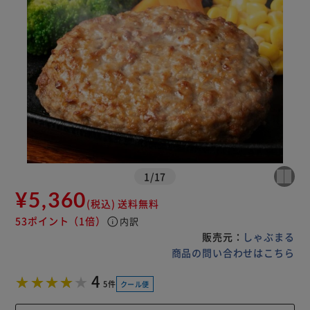
1
/
17
¥5,360
(税込)
送料無料
53ポイント
（1倍）
info
内訳
販売元：
しゃぶまる
商品の問い合わせはこちら
4
5件
クール便