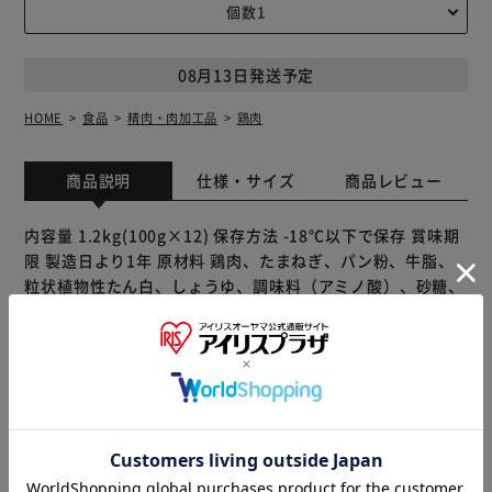
08月13日発送予定
HOME
食品
精肉・肉加工品
鶏肉
商品説明
仕様・サイズ
商品レビュー
内容量 1.2kg(100g×12) 保存方法 -18℃以下で保存 賞味期
限 製造日より1年 原材料 鶏肉、たまねぎ、パン粉、牛脂、
粒状植物性たん白、しょうゆ、調味料（アミノ酸）、砂糖、
食塩、赤ワイン、リン酸塩（Na）、酵母エキス、植物油脂
栄養成分表示（100ｇ当たり）推定値 熱量167kcal たんぱく
質11.1g 脂質9g 炭水化物10.5g 食塩相当量1.4g 製造者 サン
ミート株式会社 香川県三豊市詫間町松崎2619-1
※製品は予告なく仕様を変更する場合がございます。あらか
じめご了承ください。