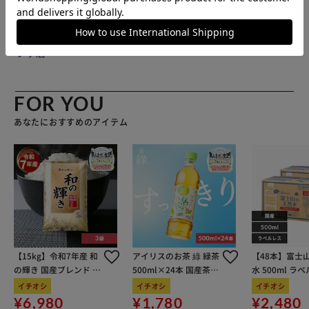
販売元(特定商取引法に基づく表記)：
しゃぶまる アイリスプ
ラザ店
FOR YOU
あなたにおすすめのアイテム
【15kg】令和7年産 和
アイリスのお茶 綠 緑茶
【48本】富士
の輝き 国産ブレンド 5
500ml×24本 国産茶葉
水 500ml ラ
kg×3袋
100％使用
イチオシ
イチオシ
イチオシ
¥6,980
¥1,780
¥2,480