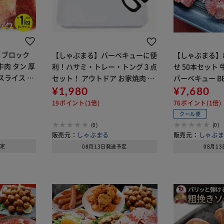
 ブロック
【しゃぶまる】バーベキューに便
【しゃぶまる】
 牛肉 タン 厚
利！ハサミ・トレー・トング３点
せ 50本セット 
スライス お
セット！ アウトドア お家焼肉 レ
バーベキュー B
食材 セット
ジャー BBQ バーベキュー 肉 食材
¥1,980
¥7,680
セット
19ポイント(1倍)
76ポイント(1倍)
クール便
(0)
(0)
販売元：
しゃぶまる
販売元：
しゃぶ
予定
08月13日発送予定
08月1