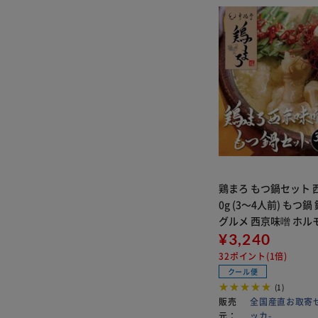
鶏まろ もつ鍋セット 西
0g (3～4人前) もつ鍋 鍋 ホルモン
グルメ 西京味噌 ホルモン鍋 鍋セ
ット【代引き不可】
¥3,240
32ポイント(1倍)
クール便
(1)
販売
全国産直お取寄せ 
元：
ッカ-