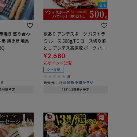
串焼き 盛り合わ
訳あり アンデスポーク パストラ
牛串 焼き鳥 焼鳥
ミ ルース 500g/PC ロース切り落
BQ
とし アンデス高原豚 ポーク ハム
パストラミ【代引き不可】
¥2,680
26ポイント(1倍)
クール便
(0)
まる
販売元：
牡蠣鮮魚仲卸かきや
3日発送予定
08月13日発送予定