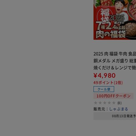
2025 肉 福袋 牛肉 
銅メダル メガ盛り 総重
焼くだけ＆レンジで
¥4,980
49ポイント(1倍)
クール便
100円OFFクーポン
(0)
販売元：
しゃぶまる
08月13日発送