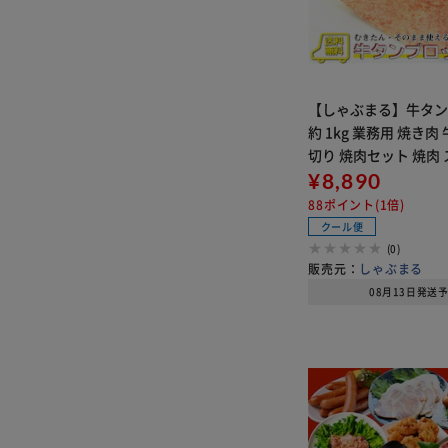
【しゃぶまる】牛タン
約 1kg 業務用 焼き肉
切り 焼肉セット 焼肉 
行楽 バーベキュー 肉 
¥8,890
88ポイント(1倍)
クール便
(0)
販売元：
しゃぶまる
08月13日発送