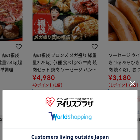
食品 肉の福袋
肉の福袋 ブロンズ メガ盛り 総重
ソーセージ ウイ
量2.4kg超
量2.25kg（7種 食べ比べ) 牛肉 焼
き 1kg あらび
簡単調理
肉セット 焼肉 ソーセージ ハンバ
肉 焼くだけ お
ーグ 爆買
¥4,980
買【代引き不可
¥3,180
49ポイント(1倍)
31ポイント(1倍)
クール便
クール便
100円OFFクーポン
100円OFFク
(0)
(0)
販売元：
しゃぶまる
販売元：
しゃぶ
※ご確認ください
予定
08月13日発送予定
08月1
カートに入れる
購入手続きへ