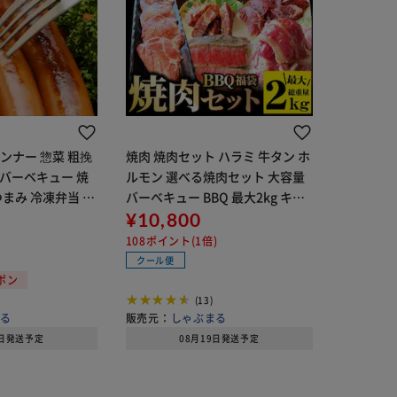
ンナー 惣菜 粗挽
焼肉 焼肉セット ハラミ 牛タン ホ
きバーベキュー 焼
ルモン 選べる焼肉セット 大容量
つまみ 冷凍弁当 爆
バーベキュー BBQ 最大2kg キャ
】
ンプ
¥10,800
108ポイント(1倍)
クール便
ーポン
(13)
まる
販売元：
しゃぶまる
3日発送予定
08月19日発送予定