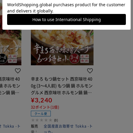
京味噌 40
辛まろ もつ鍋セット 西京味噌 40
0g (3～4人前) もつ鍋 鍋 ホルモン
グルメ 西京味噌 ホルモン鍋 鍋セ
ット【代引き不可】
¥3,240
32ポイント(1倍)
クール便
(0)
Tokka -ト
販売
全国産直お取寄せ Tokka -ト
元：
ッカ-