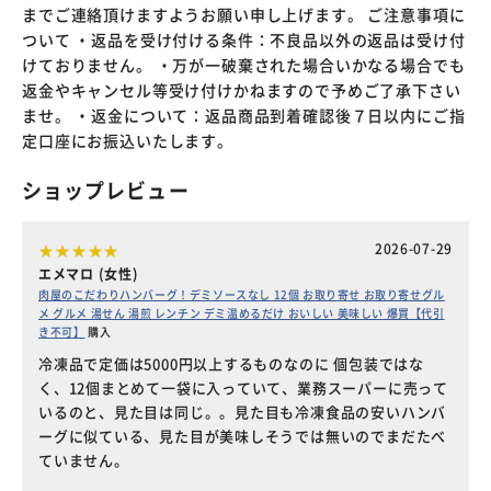
までご連絡頂けますようお願い申し上げます。 ご注意事項に
ついて ・返品を受け付ける条件：不良品以外の返品は受け付
けておりません。 ・万が一破棄された場合いかなる場合でも
返金やキャンセル等受け付けかねますので予めご了承下さい
ませ。 ・返金について：返品商品到着確認後７日以内にご指
定口座にお振込いたします。
ショップレビュー
2026-07-29
エメマロ (女性)
肉屋のこだわりハンバーグ！デミソースなし 12個 お取り寄せ お取り寄せグル
メ グルメ 湯せん 湯煎 レンチン デミ温めるだけ おいしい 美味しい 爆買【代引
き不可】
購入
冷凍品で定価は5000円以上するものなのに 個包装ではな
く、12個まとめて一袋に入っていて、業務スーパーに売って
いるのと、見た目は同じ。。見た目も冷凍食品の安いハンバ
ーグに似ている、見た目が美味しそうでは無いのでまだたべ
ていません。