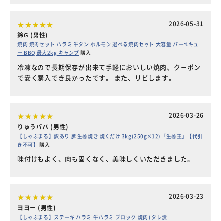
2026-05-31
鈴G (男性)
焼肉 焼肉セット ハラミ 牛タン ホルモン 選べる焼肉セット 大容量 バーベキュ
ー BBQ 最大2kg キャンプ
購入
冷凍なので長期保存が出来て手軽においしい焼肉、クーポン
で安く購入でき良かったです。 また、リピします。
2026-03-26
りゅうパパ (男性)
【しゃぶまる】訳あり 豚 生姜焼き 焼くだけ 3kg(250g×12)「生姜王」【代引
き不可】
購入
味付けもよく、肉も固くなく、美味しくいただきました。
2026-03-23
ヨヨー (男性)
【しゃぶまる】ステーキ ハラミ 牛ハラミ ブロック 焼肉 (タレ漬