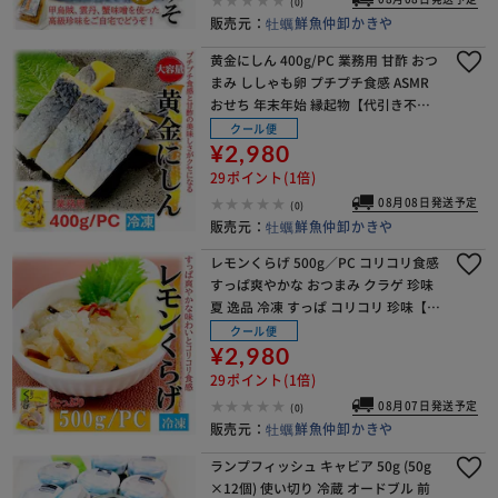
(0)
販売元：
牡蠣鮮魚仲卸かきや
黄金にしん 400g/PC 業務用 甘酢 おつ
まみ ししゃも卵 プチプチ食感 ASMR
おせち 年末年始 縁起物【代引き不
可】
クール便
¥2,980
29ポイント(1倍)
08月08日発送予定
(0)
販売元：
牡蠣鮮魚仲卸かきや
レモンくらげ 500g／PC コリコリ食感
すっぱ爽やかな おつまみ クラゲ 珍味
夏 逸品 冷凍 すっぱ コリコリ 珍味【代
引き不可】
クール便
¥2,980
29ポイント(1倍)
08月07日発送予定
(0)
販売元：
牡蠣鮮魚仲卸かきや
ランプフィッシュ キャビア 50g (50g
×12個) 使い切り 冷蔵 オードブル 前