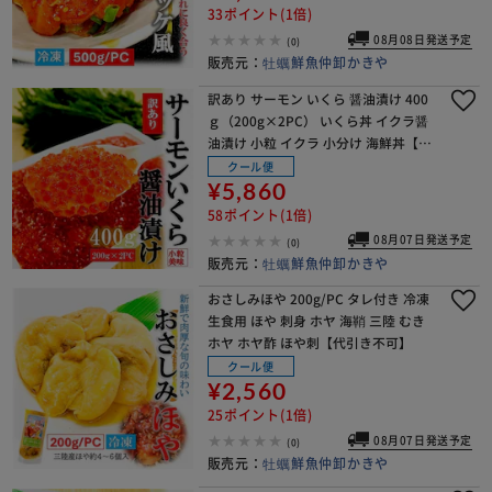
33ポイント(1倍)
08月08日発送予定
(0)
販売元：
牡蠣鮮魚仲卸かきや
訳あり サーモン いくら 醤油漬け 400
ｇ（200g×2PC） いくら丼 イクラ醤
油漬け 小粒 イクラ 小分け 海鮮丼【代
引き不可】
クール便
¥5,860
58ポイント(1倍)
08月07日発送予定
(0)
販売元：
牡蠣鮮魚仲卸かきや
おさしみほや 200g/PC タレ付き 冷凍
生食用 ほや 刺身 ホヤ 海鞘 三陸 むき
ホヤ ホヤ酢 ほや刺【代引き不可】
クール便
¥2,560
25ポイント(1倍)
08月07日発送予定
(0)
販売元：
牡蠣鮮魚仲卸かきや