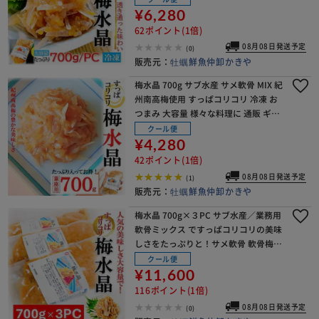
¥6,280
62ポイント(1倍)
08月08日発送予定
(0)
販売元：
牡蠣鮮魚仲卸かきや
梅水晶 700g サブ水産 サメ軟骨 MIX 紀
州南高梅使用 すっぱコリコリ 冷凍 お
つまみ 大容量 様々な料理に 通販 ギフ
ト【代引き不可】
クール便
¥4,280
42ポイント(1倍)
08月08日発送予定
(1)
販売元：
牡蠣鮮魚仲卸かきや
梅水晶 700g×３PC サブ水産／業務用
軟骨ミックス ですっぱコリコリの美味
しさをたっぷりと！サメ軟骨 軟骨梅肉
和え【代引き不可】
クール便
¥11,600
116ポイント(1倍)
08月08日発送予定
(0)