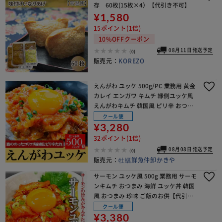
存 60枚(15枚×4）【代引き不可】
¥1,580
15ポイント(1倍)
10%OFFクーポン
08月11日発送予定
(0)
販売元：
KOREZO
えんがわ ユッケ 500g/PC 業務用 黄金
カレイ エンガワ キムチ 縁側ユッケ風
えんがわキムチ 韓国風 ピリ辛 おつま
み ユッケ丼 寿司 海鮮丼【代引き不
クール便
可】
¥3,280
32ポイント(1倍)
08月08日発送予定
(0)
販売元：
牡蠣鮮魚仲卸かきや
サーモン ユッケ風 500g 業務用 サーモ
ンキムチ おつまみ 海鮮 ユッケ丼 韓国
風 おつまみ 珍味 ご飯のお供【代引き
不可】
クール便
¥3,380