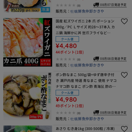
08月07日発送予定
(0)
販売元：
牡蠣鮮魚仲卸かきや
国産 紅ズワイガニ 2本 爪 ポーション
400g／PC Ｌサイズ 約28～37本入 カ
ニ鍋 海鮮かに丼 蟹爪フライなど
に！！ カニ爪 蟹爪 紅ズワイガニ ギフ
クール便
ト 熨斗 メッセージ 贈り物
¥4,480
44ポイント(1倍)
08月08日発送予定
(0)
販売元：
牡蠣鮮魚仲卸かきや
ポン酢なまこ 500g/袋+ゆず唐辛子付
き 瀬戸内産 特選 青なまこ 使用 ナマコ
ナマコ酢 なまこ ポン酢 青海鼠 酢の物
珍味【代引き不可】
クール便
¥4,980
49ポイント(1倍)
08月08日発送予定
(0)
販売元：
牡蠣鮮魚仲卸かきや
あさり むき身1kg (300-500粒 / 冷凍)