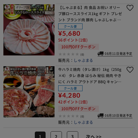
【しゃぶまる】肉 食品 お祝い オリー
ブ豚ローススライス1kg ギフト プレゼ
ント ブランド肉 豚肉 しゃぶしゃぶ 炒
め物 ロース 冷凍 香川県 1000g( 食べ
クール便
物 )
¥5,680
56ポイント(1倍)
100円OFFクーポン
08月11日発送予定
(0)
販売元：
しゃぶまる
牛ハラミ焼肉（タレ漬け）1kg（250g
×4） タレ 赤身 はらみ 秘伝 焼肉 やき
にく ハラミ アウトドア BBQ キャンプ
爆買
クール便
¥4,280
42ポイント(1倍)
100円OFFクーポン
08月10日発送予定
(0)
販売元：
しゃぶまる
1
2
3
次へ >>