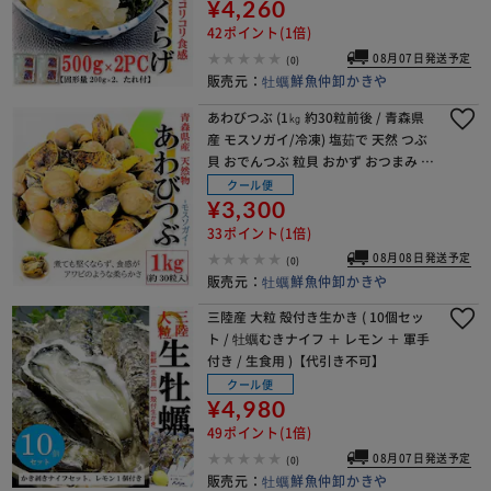
ラダ 和え物 前菜 刺身 コリコ
¥4,260
42ポイント(1倍)
08月07日発送予定
(0)
販売元：
牡蠣鮮魚仲卸かきや
あわびつぶ (1㎏ 約30粒前後 / 青森県
産 モスソガイ/冷凍) 塩茹で 天然 つぶ
貝 おでんつぶ 粒貝 おかず おつまみ お
取り寄せ 青森おでん【代引き不可】
クール便
¥3,300
33ポイント(1倍)
08月08日発送予定
(0)
販売元：
牡蠣鮮魚仲卸かきや
三陸産 大粒 殻付き生かき ( 10個セッ
ト / 牡蠣むきナイフ ＋ レモン ＋ 軍手
付き / 生食用 )【代引き不可】
クール便
¥4,980
49ポイント(1倍)
08月07日発送予定
(0)
販売元：
牡蠣鮮魚仲卸かきや