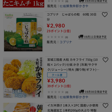
08月08日発送予定
(0)
販売元：
牡蠣鮮魚仲卸かきや
コプリナ じゃばらの粒 60粒 30日
分
¥2,980
29ポイント(1倍)
08月11日発送予定
(0)
販売元：
コプリナ
宮城三陸産 大粒 カキフライ 750g (10
粒× 2パック) 牡蠣 かき (冷凍/サクサ
ク/ジューシー) 特大 (贈り物/ギフト)
牡蠣フライ ギフト ギフトメッセージ
クール便
熨斗【代引き不可】
¥3,980
39ポイント(1倍)
08月08日発送予定
(0)
販売元：
牡蠣鮮魚仲卸かきや
イカ沖漬け 1本入×2PC 国産いか使用
北海道加工 1本約200gの大ぶり 特製