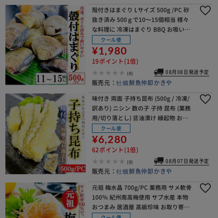
殻付きはまぐり Lサイズ 500g /PC 砂
抜き済み 500ｇで10～15個相当 様々
な料理に 冷凍はまぐり BBQ お吸い物
だしも活用【代引き不可】
クール便
¥1,980
19ポイント(1倍)
08月08日発送予定
(0)
販売元：
牡蠣鮮魚仲卸かきや
味付き 両面 子持ち昆布 (500g / 冷凍/
訳あり) ニシン 数の子 子持 昆布 (業務
用/切り落とし) 醤油漬け 縁起物 おつ
まみ おかず 贈り物【代引き不可】
クール便
¥6,280
62ポイント(1倍)
08月07日発送予定
(0)
販売元：
牡蠣鮮魚仲卸かきや
元祖 梅水晶 700g/PC 業務用 サメ軟骨
100％ 紀州南高梅使用 サブ水産 本物
おつまみ 居酒屋 高級珍味 お取り寄せ
すっぱコリコリ【代引き不可】
クール便