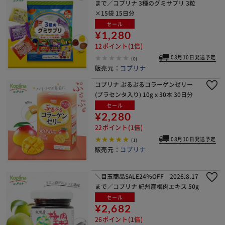
まで／コプリナ 3種のグミサプリ 3粒
×15袋 15日分
セール
¥1,280
12ポイント(1倍)
08月10日発送予定
(0)
販売元：
コプリナ
コプリナ ぷるぷるコラーゲンゼリー
(プラセンタ入り) 10g x 30本 30日分
セール
¥2,280
22ポイント(1倍)
08月10日発送予定
(1)
販売元：
コプリナ
＼目玉商品SALE24％OFF 2026.8.17
まで／コプリナ 紀州産梅肉エキス 50g
セール
¥2,682
26ポイント(1倍)