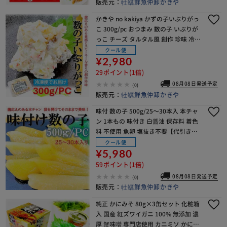
販売元：
牡蠣鮮魚仲卸かきや
かきや no kakiya かずの子いぶりがっ
こ 300g/pc おつまみ 数の子 いぶりが
っこ チーズ タルタル風 創作 珍味 冷凍
業務用 秋田 ディップ たくあん 燻製 香
クール便
【代引き不可】
¥2,980
29ポイント(1倍)
08月08日発送予定
(0)
販売元：
牡蠣鮮魚仲卸かきや
味付 数の子 500g/25～30本入 本チャ
ン 1本もの 味付き 白醤油 保存料 着色
料 不使用 魚卵 塩抜き不要【代引き不
可】
クール便
¥5,980
59ポイント(1倍)
08月08日発送予定
(0)
販売元：
牡蠣鮮魚仲卸かきや
純正 かにみそ 80g×3缶セット 化粧箱
入 国産 紅ズワイガニ 100% 無添加 濃
厚 蟹味噌 専門店使用 カニミソ かに味