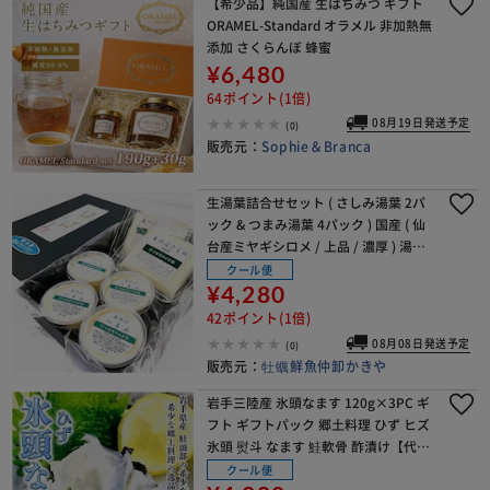
【希少品】純国産 生はちみつ ギフト
ORAMEL-Standard オラメル 非加熱無
添加 さくらんぼ 蜂蜜
¥6,480
64ポイント(1倍)
08月19日発送予定
(0)
販売元：
Sophie＆Branca
生湯葉詰合せセット ( さしみ湯葉 2パ
ック & つまみ湯葉 4パック ) 国産 ( 仙
台産ミヤギシロメ / 上品 / 濃厚 ) 湯葉 (
贈り物/ギフト/お歳暮/お中元 ) 通販 ギ
クール便
フト
¥4,280
42ポイント(1倍)
08月08日発送予定
(0)
販売元：
牡蠣鮮魚仲卸かきや
岩手三陸産 氷頭なます 120g×3PC ギ
フト ギフトパック 郷土料理 ひず ヒズ
氷頭 熨斗 なます 鮭軟骨 酢漬け【代引
き不可】
クール便