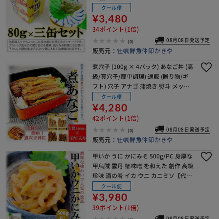
噌【代引き不可】
クール便
¥3,480
34ポイント(1倍)
08月08日発送予定
(0)
販売元：
牡蠣鮮魚仲卸かきや
煮穴子 (100g × 4パック) あなご丼 (高
級/真穴子/簡単調理) 通販 (贈り物/ギ
フト) 穴子 アナゴ 蒲焼き 熨斗 メッセ
ージ【代引き不可】
クール便
¥4,280
42ポイント(1倍)
08月08日発送予定
(0)
販売元：
牡蠣鮮魚仲卸かきや
甲いか うに かにみそ 500g/PC 身厚な
甲烏賊 雲丹 蟹味噌 を和えた 創作 高級
珍味 酒の肴 イカ ウニ カニミソ【代引
き不可】
クール便
¥3,980
39ポイント(1倍)
08月08日発送予定