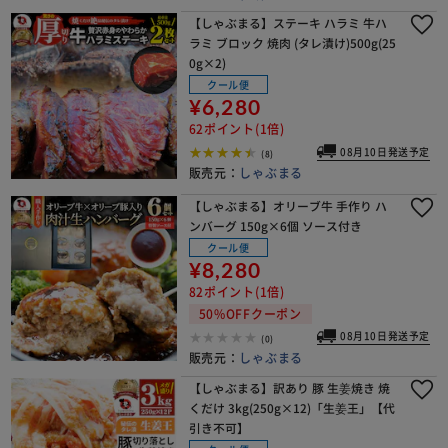
【しゃぶまる】ステーキ ハラミ 牛ハ
ラミ ブロック 焼肉 (タレ漬け)500g(25
0g×2)
クール便
¥6,280
62ポイント(1倍)
08月10日発送予定
(8)
販売元：
しゃぶまる
【しゃぶまる】オリーブ牛 手作り ハ
ンバーグ 150g×6個 ソース付き
クール便
¥8,280
82ポイント(1倍)
50%OFFクーポン
08月10日発送予定
(0)
販売元：
しゃぶまる
【しゃぶまる】訳あり 豚 生姜焼き 焼
くだけ 3kg(250g×12)「生姜王」【代
引き不可】