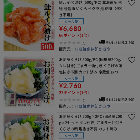
鮭ルイベ 漬け (500g/PC) 北海道産 秋
鮭 鮭醤油 いくら イクラ 鮭 刺身【代引
き不可】
クール便
¥6,680
66ポイント(1倍)
08月07日発送予定
(0)
販売元：
牡蠣鮮魚仲卸かきや
お刺身くらげ 500g/PC (固形量200g、
タレ付き) ごまラー油付き くらげの頭
塩抜き不要 カット済み 冷蔵便 おつま
み ヘルシー クラゲ 海藻 サラダ 和え物
クール便
前菜 刺身 コリコリ
¥2,760
27ポイント(1倍)
08月08日発送予定
(0)
販売元：
牡蠣鮮魚仲卸かきや
お刺身くらげ 500g×2PC (固形量200
g×2セット タレ付き) ごまラー油付き
くらげの頭 塩抜き不要 カット済み 冷
蔵便 おつまみ ヘルシー クラゲ 海藻 サ
クール便