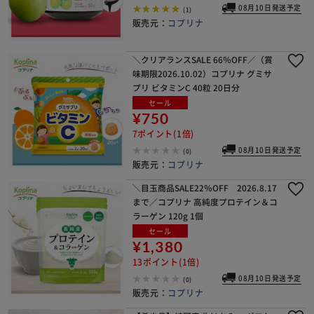
08月10日発送予定
(1)
販売元：
コプリナ
＼クリアランスSALE 66％OFF／（賞
味期限2026.10.02）コプリナ グミサ
プリ ビタミンC 40粒 20日分
セール
¥750
7ポイント(1倍)
08月10日発送予定
(0)
販売元：
コプリナ
＼目玉商品SALE22％OFF 2026.8.17
まで／コプリナ 高純度プロテイン＆コ
ラーゲン 120g 1個
セール
¥1,380
13ポイント(1倍)
08月10日発送予定
(0)
販売元：
コプリナ