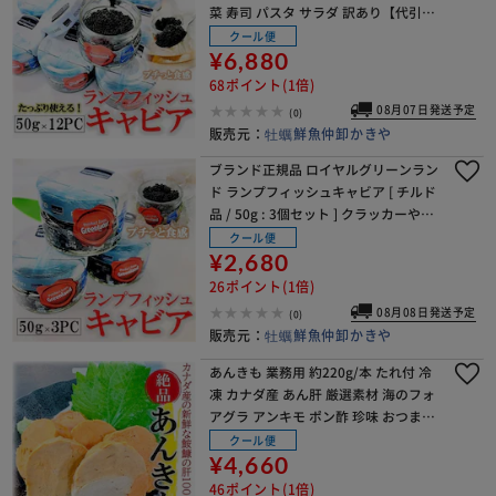
菜 寿司 パスタ サラダ 訳あり【代引き
不可】
クール便
¥6,880
68ポイント(1倍)
08月07日発送予定
(0)
販売元：
牡蠣鮮魚仲卸かきや
ブランド正規品 ロイヤルグリーンラン
ド ランプフィッシュキャビア [ チルド
品 / 50g : 3個セット ] クラッカーやパ
スタにオススメ ( デンマーク王室御用
クール便
達 )【代引き不可】
¥2,680
26ポイント(1倍)
08月08日発送予定
(0)
販売元：
牡蠣鮮魚仲卸かきや
あんきも 業務用 約220g/本 たれ付 冷
凍 カナダ産 あん肝 厳選素材 海のフォ
アグラ アンキモ ポン酢 珍味 おつまみ
痛風鍋【代引き不可】
クール便
¥4,660
46ポイント(1倍)