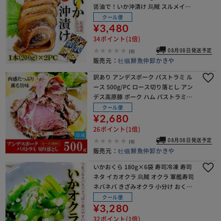
醤油で！いか沖漬け 烏賊 スルメイカ
【代引き不可】
クール便
¥3,480
34ポイント(1倍)
08月08日発送予定
(0)
販売元：
牡蠣鮮魚仲卸かきや
訳あり アンデスポーク パストラミ ル
ース 500g/PC ロース切り落とし アン
デス高原豚 ポーク ハム パストラミ
【代引き不可】
クール便
¥2,680
26ポイント(1倍)
08月08日発送予定
(0)
販売元：
牡蠣鮮魚仲卸かきや
いかおくら 180g×6袋 寿司冷凍 寿司
ネタ イカオクラ 烏賊 オクラ 軍艦寿司
ネバネバ きざみオクラ 小分け おくら
いか【代引き不可】
クール便
¥3,280
32ポイント(1倍)