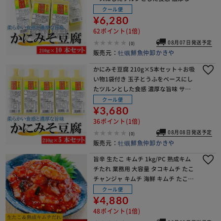
味 サブ水産 業務用 かにみそとうふ 蟹
クール便
味噌 豆腐 珍味 柔らかい カニ味噌豆腐
¥6,280
62ポイント(1倍)
08月07日発送予定
(0)
販売元：
牡蠣鮮魚仲卸かきや
かにみそ豆腐 210g×5本セット＋お吸
い物1袋付き 玉子とうふをベースにし
たツルンとした食感 濃厚な旨味 サブ
水産 業務用 かにみそとうふ 蟹味噌 豆
クール便
腐 珍味 柔らかい のどごし カニ味噌豆
¥3,680
腐
36ポイント(1倍)
08月08日発送予定
(0)
販売元：
牡蠣鮮魚仲卸かきや
旨辛 生たこ キムチ 1kg/PC 熟成キム
チたれ 業務用 大容量 タコキムチ たこ
チャンジャ キムチ 海鮮 キムチ たこキ
ムチ【代引き不可】
クール便
¥4,880
48ポイント(1倍)