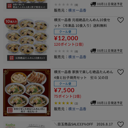
08月11日発送予定
(0)
販売元：
横濱一品香
横濱一品香 元祖絶品たんめん10食セ
ット（冷凍品 10食入り）送料無料
クール便
¥12,000
120ポイント(1倍)
08月11日発送予定
(0)
販売元：
横濱一品香
※ご確認ください
横濱一品香 家族で楽しむ絶品たんめん
4食と餃子焼売セット 熨斗 父の日
カートに入れる
購入手続きへ
クール便
¥7,500
75ポイント(1倍)
08月11日発送予定
(2)
販売元：
横濱一品香
＼目玉商品SALE33％OFF 2026.8.17