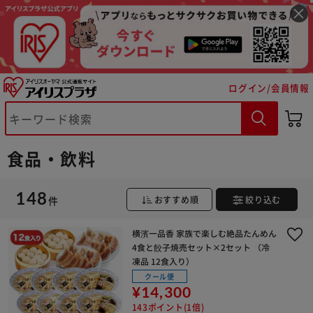
ログイン/会員情報
食品・飲料
148
件
おすすめ順
絞り込む
横濱一品香 家族で楽しむ絶品たんめん
4食と餃子焼売セット×2セット （冷
凍品 12食入り）
クール便
¥14,300
143ポイント(1倍)