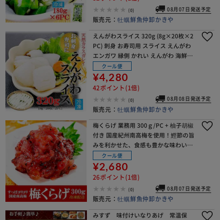
08月07日発送予定
(0)
販売元：
牡蠣鮮魚仲卸かきや
えんがわスライス 320g (8g×20枚×2
PC) 刺身 お寿司用 スライス えんがわ
エンガワ 縁側 かれい えんがわ 海鮮丼
寿司 手巻き【代引き不可】
クール便
¥4,280
42ポイント(1倍)
08月08日発送予定
(0)
販売元：
牡蠣鮮魚仲卸かきや
梅くらげ 業務用 300ｇ/PC + 柚子胡椒
付き 国産紀州南高梅を使用！鰹節の旨
みを利かせた、食感も豊かな味わい
を！梅クラゲ うめくらげ くらげ すっ
クール便
ぱコリコリ【代引き不可】
¥2,680
26ポイント(1倍)
08月07日発送予定
(0)
販売元：
牡蠣鮮魚仲卸かきや
みすず 味付けいなりあげ 常温保