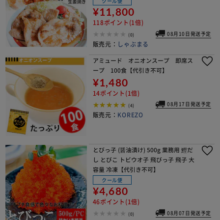
クール便
¥11,800
118ポイント(1倍)
08月10日発送予定
(0)
販売元：
しゃぶまる
アミュード オニオンスープ 即席ス
ープ 100食【代引き不可】
¥1,480
14ポイント(1倍)
08月17日発送予定
(4)
販売元：
KOREZO
とびっ子 (醤油漬け) 500g 業務用 鰹だ
し とびこ トビウオ子 飛びっ子 飛子 大
容量 冷凍【代引き不可】
クール便
¥4,680
46ポイント(1倍)
08月07日発送予定
(0)