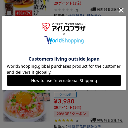
29ポイント(1倍)
08月07日発送予定
(0)
販売元：
牡蠣鮮魚仲卸かきや
ばくらい110g/瓶 ゆず唐辛子付き 業務
用 高級珍味 ほやとこのわたの塩辛 バ
クライ 赤ほや このわた ギフト ギフト
メッセージ【代引き不可】
クール便
¥4,280
42ポイント(1倍)
08月08日発送予定
(0)
販売元：
牡蠣鮮魚仲卸かきや
天然 ネギトロ ・マグロたたき 1kg (50
0g×2パック) ＋ 本わさび小袋付(3種
の天然鮪使用 /大容量/国産) 簡単 鮪 マ
グロ ネギトロ丼【代引き不可】
クール便
¥3,980
39ポイント(1倍)
20%OFFクーポン
08月08日発送予定
(2)
販売元：
牡蠣鮮魚仲卸かきや