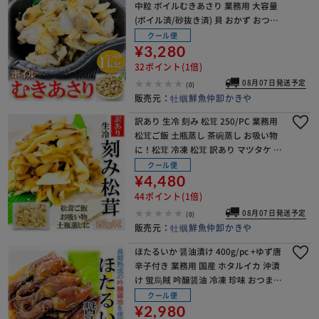
中粒 ボイルむきあさり 業務用 大容量
(ボイル済/砂抜き済) 貝 おかず おつま
み お味噌汁 お取り寄せ【代引き不
クール便
可】
¥3,280
32ポイント(1倍)
08月07日発送予定
(0)
販売元：
牡蠣鮮魚仲卸かきや
訳あり 生冷 刻み 松茸 250/PC 業務用
松茸ご飯 土瓶蒸し 茶碗蒸し お吸い物
に！松茸 冷凍 松茸 訳あり マツタケ ま
つたけ【代引き不可】
クール便
¥4,480
44ポイント(1倍)
08月07日発送予定
(0)
販売元：
牡蠣鮮魚仲卸かきや
ほたるいか 醤油漬け 400g/pc +ゆず唐
辛子付き 業務用 国産 ホタルイカ 沖漬
け 蛍烏賊 吟醸醤油 冷凍 珍味 おつまみ
居酒屋 家呑み 酒の肴 ほたるいか沖漬
クール便
け【代引き不可】
¥2,980