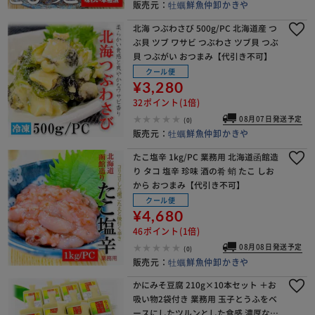
販売元：
牡蠣鮮魚仲卸かきや
北海 つぶわさび 500g/PC 北海道産 つ
ぶ貝 ツブ ワサビ つぶわさ ツブ貝 つぶ
貝 つぶがい おつまみ【代引き不可】
クール便
¥3,280
32ポイント(1倍)
08月07日発送予定
(0)
販売元：
牡蠣鮮魚仲卸かきや
たこ塩辛 1kg/PC 業務用 北海道函館造
り タコ 塩辛 珍味 酒の肴 蛸 たこ しお
から おつまみ【代引き不可】
クール便
¥4,680
46ポイント(1倍)
08月08日発送予定
(0)
販売元：
牡蠣鮮魚仲卸かきや
かにみそ豆腐 210g×10本セット ＋お
吸い物2袋付き 業務用 玉子とうふをベ
ースにしたツルンとした食感 濃厚な旨