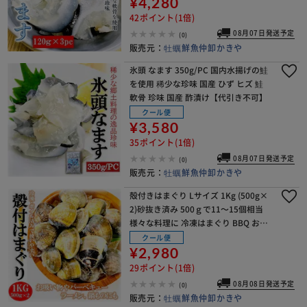
¥4,280
42ポイント(1倍)
08月07日発送予定
(0)
販売元：
牡蠣鮮魚仲卸かきや
氷頭 なます 350g/PC 国内水揚げの鮭
を使用 稀少な珍味 国産 ひず ヒズ 鮭
軟骨 珍味 国産 酢漬け【代引き不可】
クール便
¥3,580
35ポイント(1倍)
08月07日発送予定
(0)
販売元：
牡蠣鮮魚仲卸かきや
殻付きはまぐり Lサイズ 1Kg (500g×
2)砂抜き済み 500ｇで11～15個相当
様々な料理に 冷凍はまぐり BBQ お吸
い物 だしも活用
クール便
¥2,980
29ポイント(1倍)
08月08日発送予定
(0)
販売元：
牡蠣鮮魚仲卸かきや