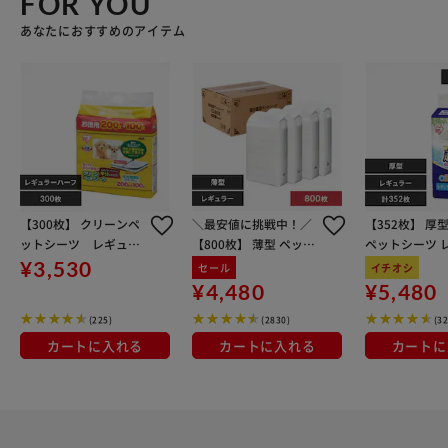
FOR YOU
あなたにおすすめのアイテム
【300枚】 クリーンペ
＼最安値に挑戦中！／
【352枚】 厚
ットシーツ レギュラ
【800枚】 薄型 ペット
ペットシーツ 
ー ハーフ 犬 トイレ
シーツ レギュラー 200
ー 88枚×4袋 
¥3,530
セール
イチオシ
枚×4袋 犬 シーツ トイ
¥4,480
¥5,480
レ
(225)
(2830)
(32
カートに入れる
カートに入れる
カートに