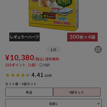
1
/
6
¥10,380
(税込)
送料無料
103ポイント
（1倍）
info
内訳
4.41
225件
セット数：
4袋セット
単品
4袋セット