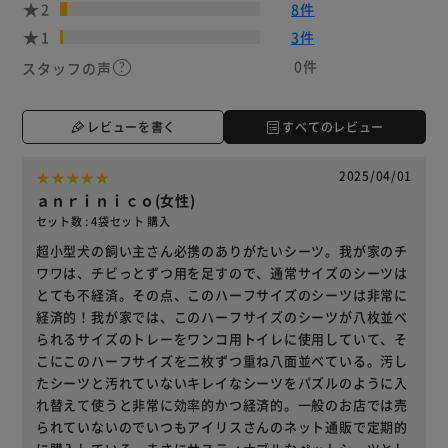
2
8件
1
3件
0件
スタッフの声
レビューを書く
すべてのレビュー
2025/04/01
ａｎｒｉｎｉｃｏ(女性)
セット数 : 4袋セット 購入
超小型犬の飼い主さん必携のありがたいシーツ。我が家のチ
ワワは、チビっとずつ用を足すので、通常サイズのシーツは
とても不経済。その点、このハーフサイズのシーツは非常に
経済的！我が家では、このハーフサイズのシーツが八枚並べ
られるサイズのトレーをワンコ用トイレに使用していて、そ
こにこのハーフサイズを二枚ずつ重ね八面並べている。汚し
たシーツと汚れていないキレイなシーツをパズルのように入
れ替えて使うと非常に効率的かつ経済的。一般のお店では売
られていないのでいつもアイリスさんのネット通販で定期的