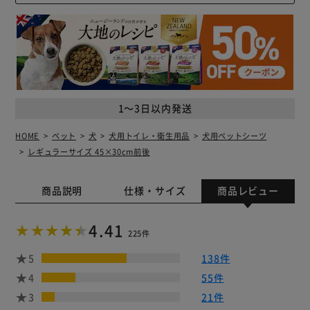
1～3日以内発送
HOME
ペット
犬
犬用トイレ・衛生用品
犬用ペットシーツ
レギュラーサイズ 45×30cm前後
商品説明
仕様・サイズ
商品レビュー
4.41
225件
5
138件
4
55件
3
21件