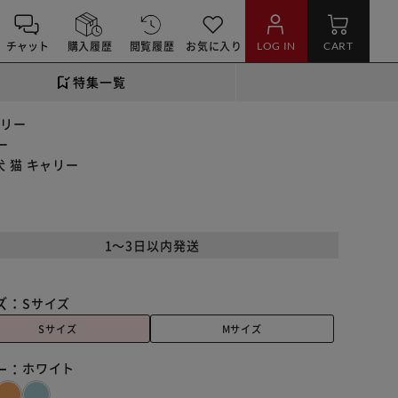
チャット
購入履歴
閲覧履歴
お気に入り
LOG IN
CART
特集一覧
ャリー
ー
犬 猫 キャリー
1～3日以内発送
ズ：
Sサイズ
Sサイズ
Mサイズ
ー：
ホワイト