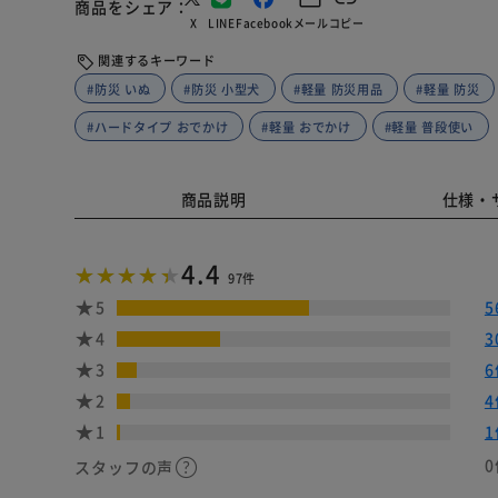
商品をシェア
X
LINE
Facebook
メール
コピー
関連するキーワード
#防災 いぬ
#防災 小型犬
#軽量 防災用品
#軽量 防災
#ハードタイプ おでかけ
#軽量 おでかけ
#軽量 普段使い
商品説明
仕様・
4.4
97件
5
5
4
3
3
6
2
4
1
1
0
スタッフの声