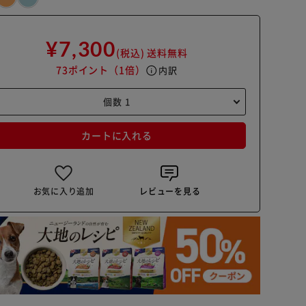
¥7,300
(税込)
送料無料
73ポイント
（1倍）
info
内訳
カートに入れる
お気に入り追加
レビューを見る