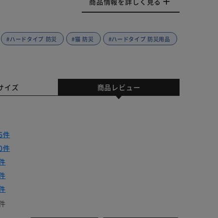
商品情報を詳しく見る
#ハードタイプ 防災
#猫 防災
#ハードタイプ 防災用品
サイズ
商品レビュー
6件
0件
件
件
件
件