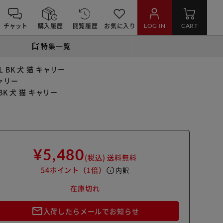
チャット
購入履歴
閲覧履歴
お気に入り
LOG IN
CART
特集一覧
 BK 犬 猫 キャリー
キャリー
BK 犬 猫 キャリー
¥5,480
(税込)
送料無料
54ポイント
（1倍）
info
内訳
在庫切れ
mail_outline
入荷したらメールでお知らせ