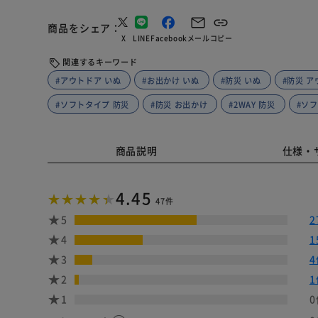
商品をシェア
X
LINE
Facebook
メール
コピー
関連するキーワード
#アウトドア いぬ
#お出かけ いぬ
#防災 いぬ
#防災 
#ソフトタイプ 防災
#防災 お出かけ
#2WAY 防災
#ソ
商品説明
仕様・
4.45
47件
5
2
4
1
3
4
2
1
1
0