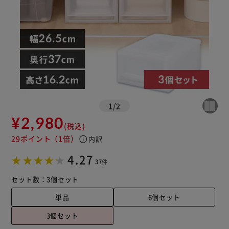
カートに入れる
購入手続きへ
1
/
2
¥2,980
(税込)
29ポイント
（1倍）
info
内訳
4.27
37件
セット数：
3個セット
単品
6個セット
3個セット