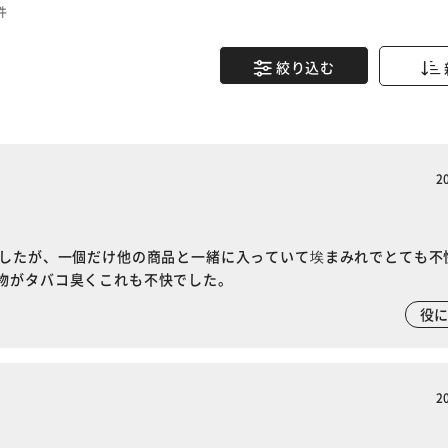
件
絞り込む
2
ましたが、一個だけ他の商品と一緒に入っていて埃まみれでとても不
物がタバコ臭くこれも不快でした。
役
2
※ご確認ください