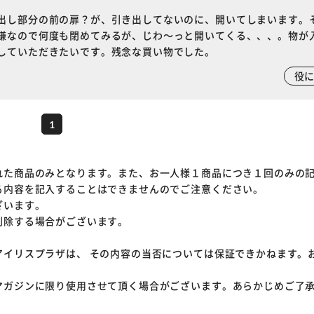
カートに入れる
購入手続きへ
出し部分の前の扉？が、引き出してないのに、開いてしまいます。
嫌なので何度も閉めてみるが、じわ～っと開いてくる、、、。物が
していただきたいです。残念な買い物でした。
役
1
れた商品のみとなります。また、お一人様１商品につき１回のみの
る内容を記入することはできませんのでご注意ください。
ざいます。
削除する場合がございます。
アイリスプラザは、 その内容の当否については保証できかねます。
マガジンに限り使用させて頂く場合がございます。あらかじめご了