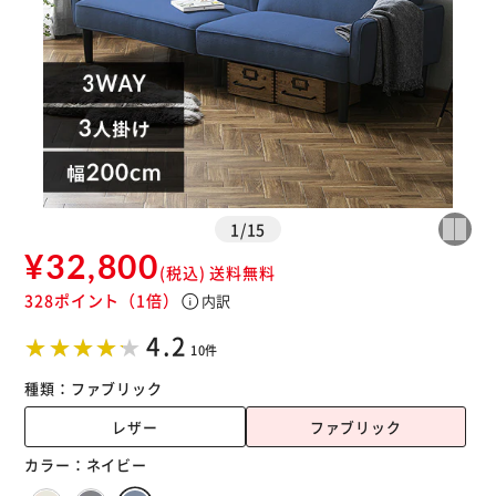
1
/
15
¥32,800
(税込)
送料無料
328ポイント
（1倍）
info
内訳
※ご確認ください
4.2
10件
カートに入れる
購入手続きへ
種類：
ファブリック
レザー
ファブリック
カラー：
ネイビー