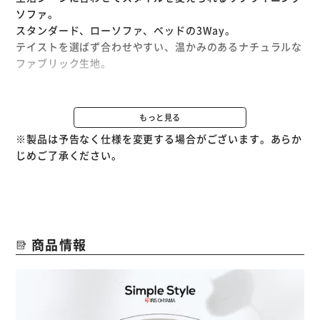
ソファ。
スタンダード、ローソファ、ベッドの3Way。
テイストを選ばず合わせやすい、温かみのあるナチュラルな
ファブリック生地。
3段階で角度を変えられるリクライニング。
お好みの角度でくつろげます。
もっと見る
脚も2種類付属しているので、付け替えることでお好みの高
※製品は予告なく仕様を変更する場合がございます。あらか
さに変更可能です。
じめご了承ください。
背もたれをフルフラットにするとベッドに早変わり。
ゆったりとくつろげるのはもちろん、簡易のベッドとしても
使えるので、急な来客の対応にも活躍します。
商品情報
サラッとした手触りが特長で、一年を通して快適に過ごせる
ファブリック生地。
飽きのこないナチュラルカラーがお部屋に馴染みます。
程よい硬さで快適な座り心地。