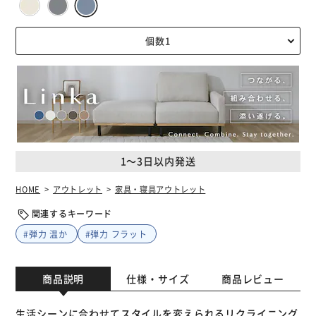
1～3日以内発送
HOME
アウトレット
家具・寝具アウトレット
関連するキーワード
#弾力 温か
#弾力 フラット
商品説明
仕様・サイズ
商品レビュー
生活シーンに合わせてスタイルを変えられるリクライニング