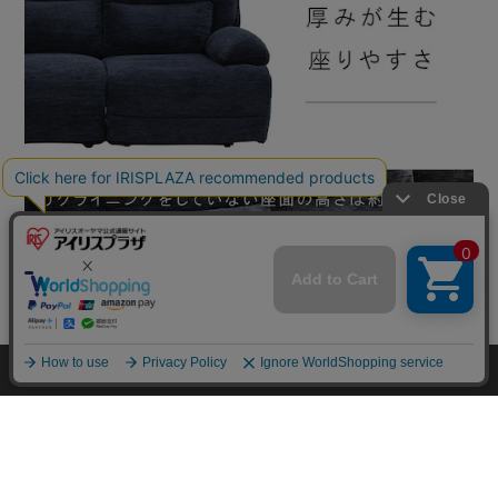
mail_outline
在庫切れ
入荷したらメールでお知らせ
HOME
探す
ログイン
お気に入り
お知らせ
カートに商品を追加しました