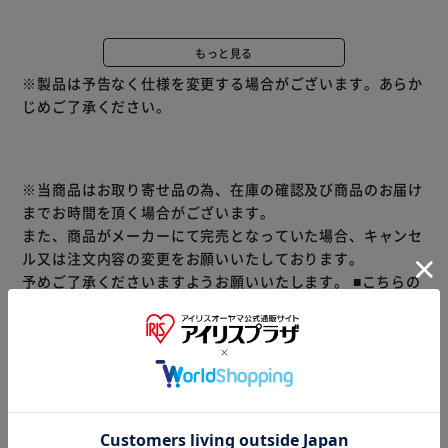
極上のくつろぎ時間を楽しめる3人掛け電動リクライニング
ソファ。サイドには2種類のUSBポートがついているので、
もっと見る
スマホやPCを手元で充電できます。中央の背もたれを倒す
※製品は予告なく仕様を変更する場合がございます。あらか
とカップホルダーに。飲み物が入ったコップも安心して置く
じめご了承ください。
ことができます。
※沖縄・北海道・離島への配送不可
※こちらの商品はお取り寄せ商品のため、初期不良以外の返
※当商品はお取り寄せ品の為、在庫の確認及び商品のお届け
品・交換は承れませんので、あらかじめご了承ください。
までお時間を頂く場合がございます。
また、商品がメーカーにて完売となっていた場合、キャンセ
ル又は注文内容の変更をお願いいたしております。
予めご了承くださいますようお願いいたします。
■こちらの
商品はアイリスプラザがセレクトしたオススメ商品です。
≪こちらの商品は当社指定の運送会社で配送致します≫
大変申し訳ありませんが、【配達時間指定】【代金引換での
お支払】は出来ません。ご了承ください。
商品情報