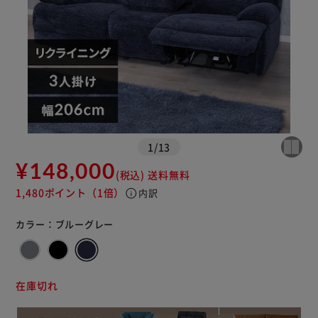
1
/
13
¥148,000
(税込)
送料無料
1,480ポイント
（1倍）
info
内訳
カラー：
ブルーグレー
在庫切れ