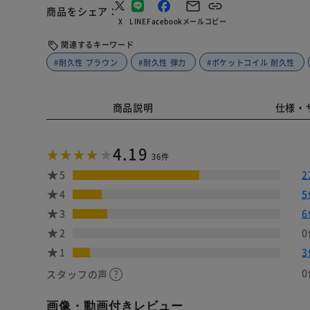
商品をシェア
X
LINE
Facebook
メール
コピー
関連するキーワード
#耐久性 ブラウン
#耐久性 弾力
#ポケットコイル 耐久性
商品説明
仕様・
4.19
36件
5
2
4
5
3
6
2
0
1
3
0
スタッフの声
画像・動画付きレビュー