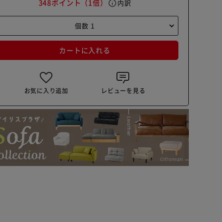
348ポイント
（1倍）
info
内訳
カートに入れる
お気に入り追加
レビューを見る