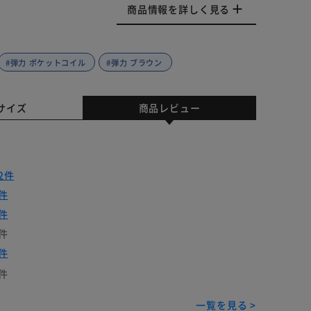
商品情報を詳しく見る
#弾力 ポケットコイル
#弾力 ブラウン
サイズ
商品レビュー
2件
件
件
件
件
件
一覧を見る >