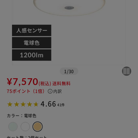
1
/
30
¥7,570
(税込)
送料無料
※ご確認ください
75ポイント
（1倍）
info
内訳
4.66
カートに入れる
購入手続きへ
41件
カラー：
電球色
セット数：
2個セット