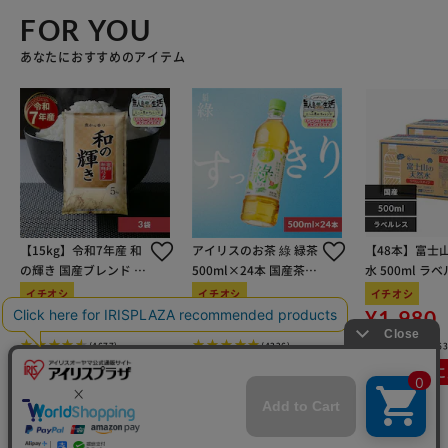
FOR YOU
あなたにおすすめのアイテム
【15kg】令和7年産 和
アイリスのお茶 綠 緑茶
【48本】富士
の輝き 国産ブレンド 5
500ml×24本 国産茶葉
水 500ml ラ
kg×3袋
100％使用
イチオシ
イチオシ
イチオシ
¥6,980
¥1,780
¥1,980
(4677)
(4326)
(6
カートに入れる
カートに入れる
カートに
mail_outline
在庫切れ
入荷したらメールでお知らせ