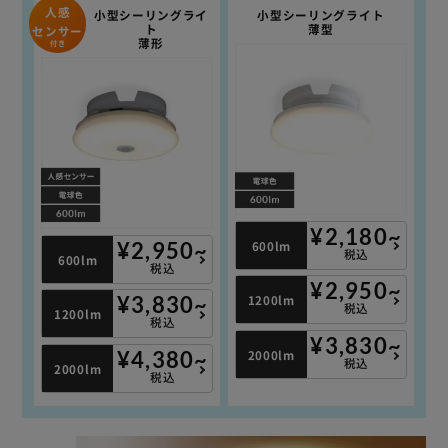
人感
小型シーリングライ
小型シーリングライト
ト
薄型
センサー
薄形
付き
¥2,180~
600lm
¥2,950~
税込
600lm
税込
¥2,950~
1200lm
¥3,830~
税込
1200lm
税込
¥3,830~
2000lm
¥4,380~
税込
2000lm
税込