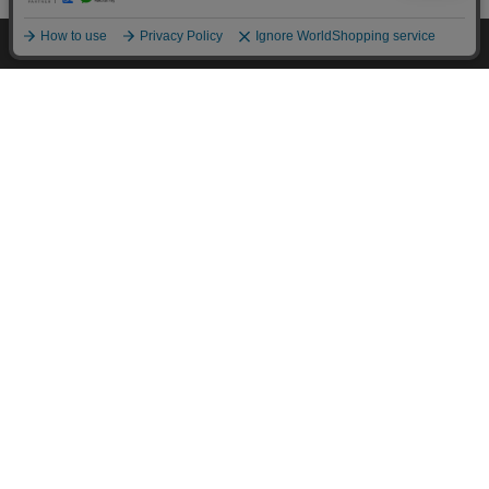
HOME
探す
ログイン
お気に入り
お知らせ
カートに商品を追加しました
購入手続きへ
特定商取引法に基づく通信販売業者の表示
こちらもいかがですか？
セキュリティ・プライバシーポリシー
お問い合わせ
ご利用方法
ご利用規約
コーポレートサイト